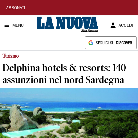
La
ABBONATI
Nuova
MENU
ACCEDI
Sardegna
SEGUICI SU
DISCOVER
Turismo
Delphina hotels & resorts: 140
assunzioni nel nord Sardegna