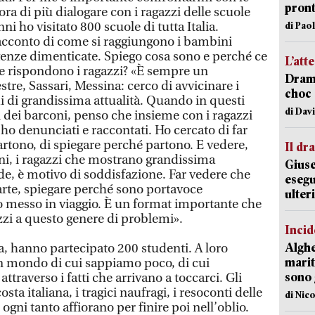
pron
ora di più dialogare con i ragazzi delle scuole
nni ho visitato 800 scuole di tutta Italia.
di Pao
acconto di come si raggiungono i bambini
enze dimenticate. Spiego cosa sono e perché ce
L’att
 rispondono i ragazzi? «È sempre un
Dramm
re, Sassari, Messina: cerco di avvicinare i
choc 
i di grandissima attualità. Quando in questi
di Dav
 dei barconi, penso che insieme con i ragazzi
 ho denunciati e raccontati. Ho cercato di far
rtono, di spiegare perché partono. E vedere,
Il d
oni, i ragazzi che mostrano grandissima
Giuse
, è motivo di soddisfazione. Far vedere che
esegu
arte, spiegare perché sono portavoce
ulter
 messo in viaggio. È un format importante che
zzi a questo genere di problemi».
Incid
Alghe
a, hanno partecipato 200 studenti. A loro
marit
n mondo di cui sappiamo poco, di cui
sono 
traverso i fatti che arrivano a toccarci. Gli
sta italiana, i tragici naufragi, i resoconti delle
di Nic
gni tanto affiorano per finire poi nell’oblio.