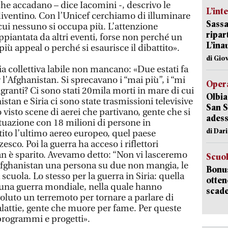
he accadano – dice Iacomini -, descrivo le
L’int
iventino. Con l’Unicef cerchiamo di illuminare
Sassa
cui nessuno si occupa più. L’attenzione
ripar
piantata da altri eventi, forse non perché un
L’ina
iù appeal o perché si esaurisce il dibattito».
di Gio
 collettiva labile non mancano: «Due estati fa
 l’Afghanistan. Si sprecavano i “mai più”, i “mi
Opera
ranti? Ci sono stati 20mila morti in mare di cui
Olbia
tan e Siria ci sono state trasmissioni televisive
San S
visto scene di aerei che partivano, gente che si
adess
ituazione con 18 milioni di persone in
di Dar
ito l’ultimo aereo europeo, quel paese
sco. Poi la guerra ha acceso i riflettori
tan è sparito. Avevamo detto: “Non vi lasceremo
Scuo
in Afghanistan una persona su due non mangia, le
Bonus
uola. Lo stesso per la guerra in Siria: quella
otten
è una guerra mondiale, nella quale hanno
scade
oluto un terremoto per tornare a parlare di
alattie, gente che muore per fame. Per queste
rogrammi e progetti».