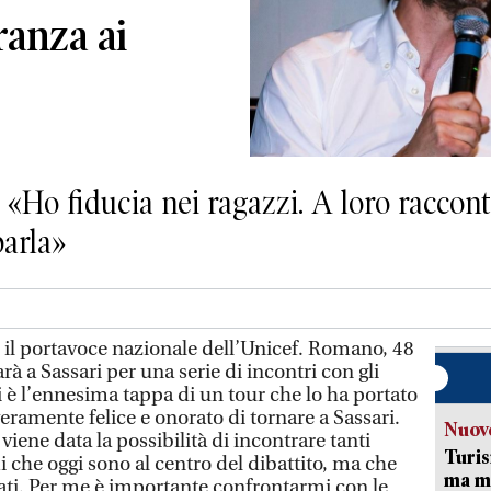
anza ai
: «Ho fiducia nei ragazzi. A loro raccont
parla»
 il portavoce nazionale dell’Unicef. Romano, 48
arà a Sassari per una serie di incontri con gli
i è l’ennesima tappa di un tour che lo ha portato
 veramente felice e onorato di tornare a Sassari.
Nuove
 viene data la possibilità di incontrare tanti
Turis
i che oggi sono al centro del dibattito, ma che
ma ma
ti. Per me è importante confrontarmi con le