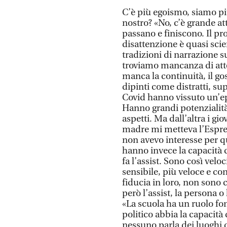
C’è più egoismo, siamo più
nostro? «No, c’è grande a
passano e finiscono. Il pro
disattenzione è quasi scie
tradizioni di narrazione s
troviamo mancanza di atten
manca la continuità, il go
dipinti come distratti, sup
Covid hanno vissuto un’epo
Hanno grandi potenzialità 
aspetti. Ma dall’altra i g
madre mi metteva l’Espre
non avevo interesse per q
hanno invece la capacità 
fa l’assist. Sono così vel
sensibile, più veloce e c
fiducia in loro, non sono
però l’assist, la persona o
«La scuola ha un ruolo fo
politico abbia la capacità 
nessuno parla dei luoghi