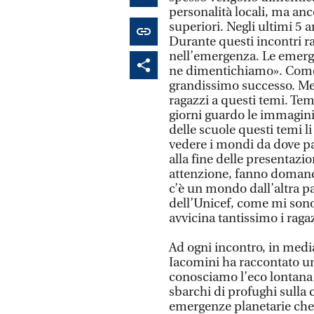
personalità locali, ma anc
superiori. Negli ultimi 5 a
Durante questi incontri r
nell’emergenza. Le emerg
ne dimentichiamo». Come
grandissimo successo. Mest
ragazzi a questi temi. Tem
giorni guardo le immagini
delle scuole questi temi li
vedere i mondi da dove pa
alla fine delle presentazi
attenzione, fanno domande
c’è un mondo dall’altra p
dell’Unicef, come mi sono
avvicina tantissimo i raga
Ad ogni incontro, in medi
Iacomini ha raccontato u
conosciamo l’eco lontana at
sbarchi di profughi sulla co
emergenze planetarie che o