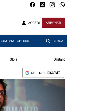
ACCEDI
ABBONATI
CONOMIA TOP1000
CERCA
Olbia
Oristano
SEGUICI SU
DISCOVER