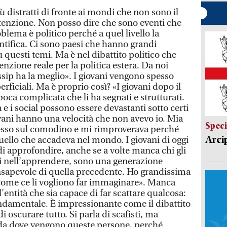
 distratti di fronte ai mondi che non sono il
ttenzione. Non posso dire che sono eventi che
blema è politico perché a quel livello la
ntifica. Ci sono paesi che hanno grandi
u questi temi. Ma è nel dibattito politico che
zione reale per la politica estera. Da noi
ssip ha la meglio». I giovani vengono spesso
erficiali. Ma è proprio così? «I giovani dopo il
ca complicata che li ha segnati e strutturati.
e i social possono essere devastanti sotto certi
iovani hanno una velocità che non avevo io. Mia
Speci
sso sul comodino e mi rimproverava perché
Arci
uello che accadeva nel mondo. I giovani di oggi
di approfondire, anche se a volte manca chi gli
oci nell’apprendere, sono una generazione
onsapevole di quella precedente. Ho grandissima
 come ce li vogliono far immaginare». Manca
 l’entità che sia capace di far scattare qualcosa:
ndamentale. È impressionante come il dibattito
di oscurare tutto. Si parla di scafisti, ma
 da dove vengono queste persone, perché