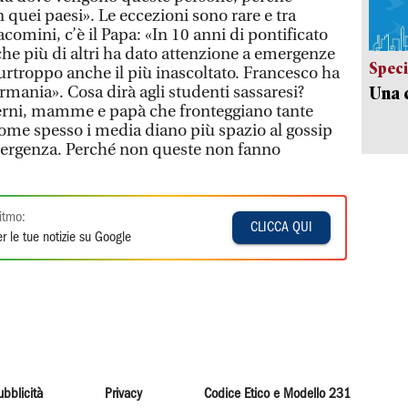
quei paesi». Le eccezioni sono rare e tra
omini, c’è il Papa: «In 10 anni di pontificato
che più di altri ha dato attenzione a emergenze
Speci
urtroppo anche il più inascoltato. Francesco ha
irmania». Cosa dirà agli studenti sassaresi?
Una c
erni, mamme e papà che fronteggiano tante
me spesso i media diano più spazio al gossip
 emergenza. Perché non queste non fanno
itmo:
CLICCA QUI
r le tue notizie su Google
ubblicità
Privacy
Codice Etico e Modello 231