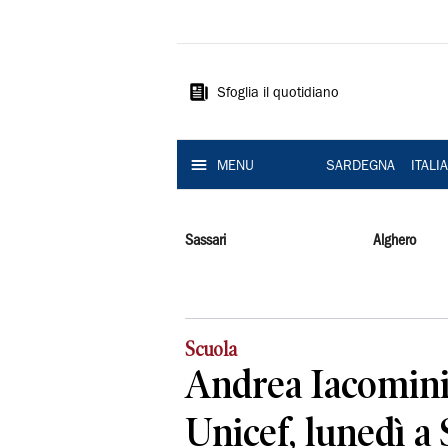
La
Nuova
Sardegna
Sfoglia il quotidiano
MENU
SARDEGNA
ITALI
Sassari
Alghero
Scuola
Andrea Iacomini
Unicef, lunedì a 