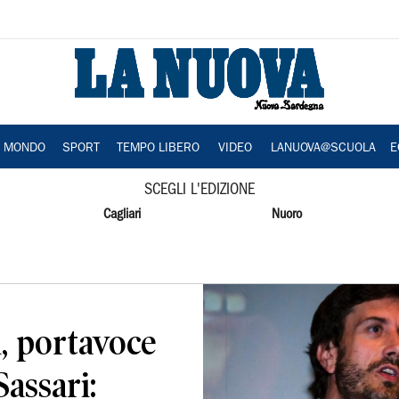
A MONDO
SPORT
TEMPO LIBERO
VIDEO
LANUOVA@SCUOLA
E
SCEGLI L'EDIZIONE
Cagliari
Nuoro
, portavoce
Sassari: