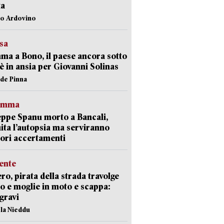
ta
lo Ardovino
esa
a a Bono, il paese ancora sotto
è in ansia per Giovanni Solinas
ide Pinna
ramma
ppe Spanu morto a Bancali,
ita l’autopsia ma serviranno
iori accertamenti
ente
ro, pirata della strada travolge
o e moglie in moto e scappa:
gravi
ola Nieddu