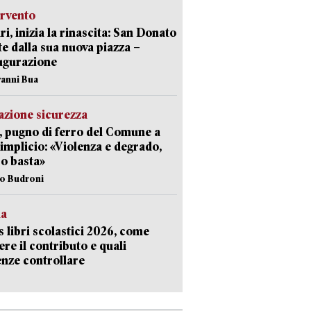
ervento
ri, inizia la rinascita: San Donato
te dalla sua nuova piazza –
ugurazione
vanni Bua
zione sicurezza
, pugno di ferro del Comune a
implicio: «Violenza e degrado,
o basta»
io Budroni
la
 libri scolastici 2026, come
ere il contributo e quali
nze controllare