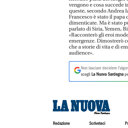
vengono e cosa succede in 
queste, secondo Andrea Iac
Francesco è stato il papa 
dimenticate. Ma è stato p
parlato di Siria, Yemen, B
«Racconterò gli eroi mod
emergenze. Dimostrerò co
che a storie di vita e di
audience».
Non lasciare decidere l'algor
scegli
La Nuova Sardegna
pe
Redazione
Scriveteci
P