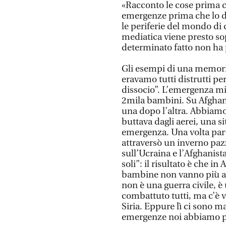
«Racconto le cose prima c
emergenze prima che lo d
le periferie del mondo di 
mediatica viene presto sop
determinato fatto non ha p
Gli esempi di una memoria
eravamo tutti distrutti per
dissocio”. L’emergenza mig
2mila bambini. Su Afghanis
una dopo l’altra. Abbiamo 
buttava dagli aerei, una s
emergenza. Una volta part
attraversò un inverno pazze
sull’Ucraina e l’Afghanis
soli”: il risultato è che 
bambine non vanno più a sc
non è una guerra civile, 
combattuto tutti, ma c’è v
Siria. Eppure lì ci sono m
emergenze noi abbiamo p