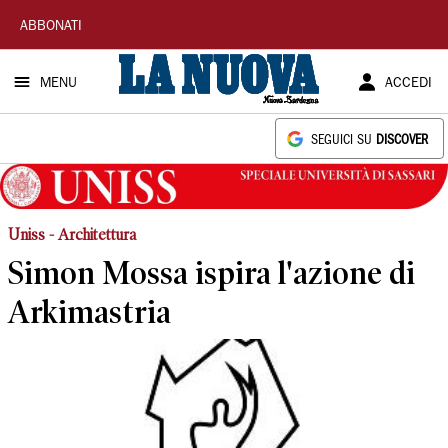
La
ABBONATI
Nuova
MENU
ACCEDI
Sardegna
SEGUICI SU
DISCOVER
Uniss - Architettura
Simon Mossa ispira l'azione di
Arkimastria