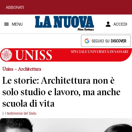
La
ABBONATI
Nuova
MENU
ACCEDI
Sardegna
SEGUICI SU
DISCOVER
Uniss – Architettura
Le storie: Architettura non è
solo studio e lavoro, ma anche
scuola di vita
I testimonial del Dadu