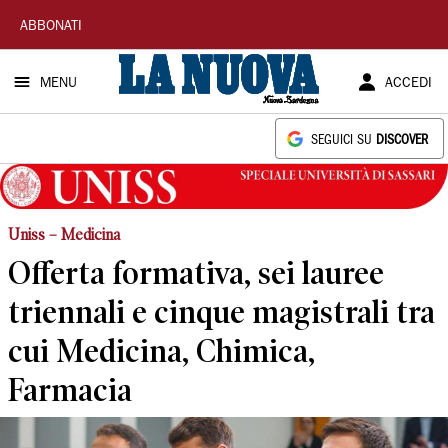
La
ABBONATI
Nuova
MENU
ACCEDI
Sardegna
SEGUICI SU
DISCOVER
Uniss – Medicina
Offerta formativa, sei lauree
triennali e cinque magistrali tra
cui Medicina, Chimica,
Farmacia