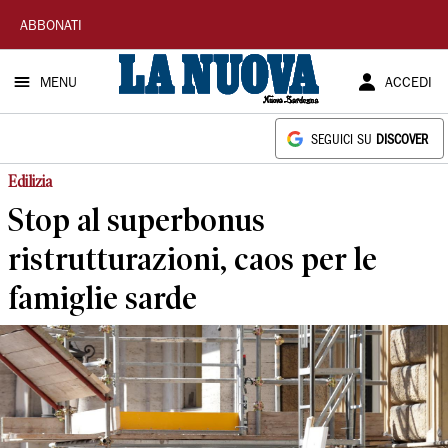
La
ABBONATI
Nuova
MENU
ACCEDI
Sardegna
SEGUICI SU
DISCOVER
Edilizia
Stop al superbonus
ristrutturazioni, caos per le
famiglie sarde