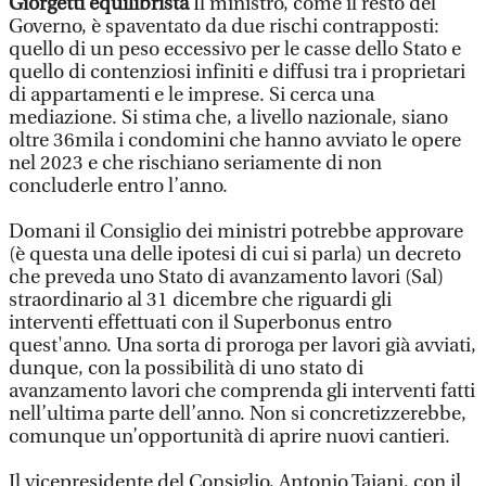
Giorgetti equilibrista
Il ministro, come il resto del
Governo, è spaventato da due rischi contrapposti:
quello di un peso eccessivo per le casse dello Stato e
quello di contenziosi infiniti e diffusi tra i proprietari
di appartamenti e le imprese. Si cerca una
mediazione. Si stima che, a livello nazionale, siano
oltre 36mila i condomini che hanno avviato le opere
nel 2023 e che rischiano seriamente di non
concluderle entro l’anno.
Domani il Consiglio dei ministri potrebbe approvare
(è questa una delle ipotesi di cui si parla) un decreto
che preveda uno Stato di avanzamento lavori (Sal)
straordinario al 31 dicembre che riguardi gli
interventi effettuati con il Superbonus entro
quest'anno. Una sorta di proroga per lavori già avviati,
dunque, con la possibilità di uno stato di
avanzamento lavori che comprenda gli interventi fatti
nell’ultima parte dell’anno. Non si concretizzerebbe,
comunque un’opportunità di aprire nuovi cantieri.
Il vicepresidente del Consiglio, Antonio Tajani, con il