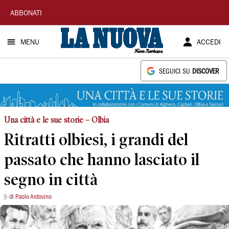
La
ABBONATI
Nuova
MENU
ACCEDI
Sardegna
SEGUICI SU
DISCOVER
Una città e le sue storie – Olbia
Ritratti olbiesi, i grandi del
passato che hanno lasciato il
segno in città
di Paolo Ardovino