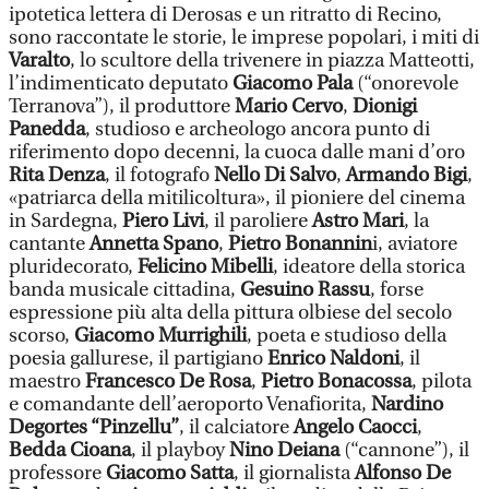
ipotetica lettera di Derosas e un ritratto di Recino,
sono raccontate le storie, le imprese popolari, i miti di
Varalto
, lo scultore della trivenere in piazza Matteotti,
l’indimenticato deputato
Giacomo Pala
(“onorevole
Terranova”), il produttore
Mario Cervo
,
Dionigi
Panedda
, studioso e archeologo ancora punto di
riferimento dopo decenni, la cuoca dalle mani d’oro
Rita Denza
, il fotografo
Nello Di Salvo
,
Armando Bigi
,
«patriarca della mitilicoltura», il pioniere del cinema
in Sardegna,
Piero Livi
, il paroliere
Astro Mari
, la
cantante
Annetta Spano
,
Pietro Bonannin
i, aviatore
pluridecorato,
Felicino Mibelli
, ideatore della storica
banda musicale cittadina,
Gesuino Rassu
, forse
espressione più alta della pittura olbiese del secolo
scorso,
Giacomo Murrighili
, poeta e studioso della
poesia gallurese, il partigiano
Enrico Naldoni
, il
maestro
Francesco De Rosa
,
Pietro Bonacossa
, pilota
e comandante dell’aeroporto Venafiorita,
Nardino
Degortes “Pinzellu”
, il calciatore
Angelo Caocci
,
Bedda Cioana
, il playboy
Nino Deiana
(“cannone”), il
professore
Giacomo Satta
, il giornalista
Alfonso De