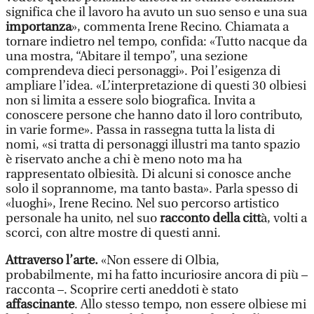
significa che il lavoro ha avuto un suo senso e una sua
importanza
», commenta Irene Recino. Chiamata a
tornare indietro nel tempo, confida: «Tutto nacque da
una mostra, “Abitare il tempo”, una sezione
comprendeva dieci personaggi». Poi l’esigenza di
ampliare l’idea. «L’interpretazione di questi 30 olbiesi
non si limita a essere solo biografica. Invita a
conoscere persone che hanno dato il loro contributo,
in varie forme». Passa in rassegna tutta la lista di
nomi, «si tratta di personaggi illustri ma tanto spazio
è riservato anche a chi è meno noto ma ha
rappresentato olbiesità. Di alcuni si conosce anche
solo il soprannome, ma tanto basta». Parla spesso di
«luoghi», Irene Recino. Nel suo percorso artistico
personale ha unito, nel suo
racconto della citt
à, volti a
scorci, con altre mostre di questi anni.
Attraverso l’arte.
«Non essere di Olbia,
probabilmente, mi ha fatto incuriosire ancora di più –
racconta –. Scoprire certi aneddoti è stato
affascinante
. Allo stesso tempo, non essere olbiese mi