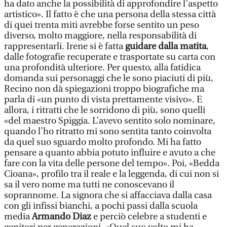
ha dato anche la possibilità di approfondire l’aspetto
artistico». Il fatto è che una persona della stessa città
di quei trenta miti avrebbe forse sentito un peso
diverso, molto maggiore, nella responsabilità di
rappresentarli. Irene si è fatta
guidare dalla matita
,
dalle fotografie recuperate e trasportate su carta con
una profondità ulteriore. Per questo, alla fatidica
domanda sui personaggi che le sono piaciuti di più,
Recino non dà spiegazioni troppo biografiche ma
parla di «un punto di vista prettamente visivo». E
allora, i ritratti che le sorridono di più, sono quelli
«del maestro Spiggia. L’avevo sentito solo nominare,
quando l’ho ritratto mi sono sentita tanto coinvolta
da quel suo sguardo molto profondo. Mi ha fatto
pensare a quanto abbia potuto influire e avuto a che
fare con la vita delle persone del tempo». Poi, «Bedda
Cioana», profilo tra il reale e la leggenda, di cui non si
sa il vero nome ma tutti ne conoscevano il
soprannome. La signora che si affacciava dalla casa
con gli infissi bianchi, a pochi passi dalla scuola
media
Armando Diaz
e perciò celebre a studenti e