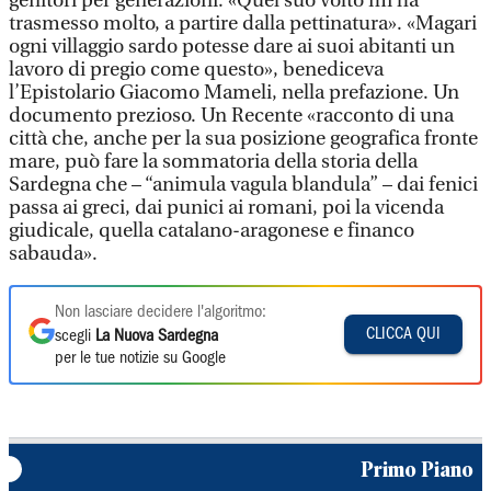
genitori per generazioni. «Quel suo volto mi ha
trasmesso molto, a partire dalla pettinatura». «Magari
ogni villaggio sardo potesse dare ai suoi abitanti un
lavoro di pregio come questo», benediceva
l’Epistolario Giacomo Mameli, nella prefazione. Un
documento prezioso. Un Recente «racconto di una
città che, anche per la sua posizione geografica fronte
mare, può fare la sommatoria della storia della
Sardegna che – “animula vagula blandula” – dai fenici
passa ai greci, dai punici ai romani, poi la vicenda
giudicale, quella catalano-aragonese e financo
sabauda».
Non lasciare decidere l'algoritmo:
CLICCA QUI
scegli
La Nuova Sardegna
per le tue notizie su Google
Primo Piano