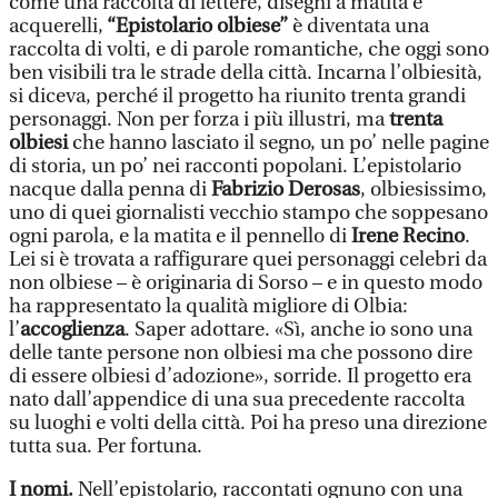
come una raccolta di lettere, disegni a matita e
acquerelli,
“Epistolario olbiese”
è diventata una
raccolta di volti, e di parole romantiche, che oggi sono
ben visibili tra le strade della città. Incarna l’olbiesità,
si diceva, perché il progetto ha riunito trenta grandi
personaggi. Non per forza i più illustri, ma
trenta
olbiesi
che hanno lasciato il segno, un po’ nelle pagine
di storia, un po’ nei racconti popolani. L’epistolario
nacque dalla penna di
Fabrizio Derosas
, olbiesissimo,
uno di quei giornalisti vecchio stampo che soppesano
ogni parola, e la matita e il pennello di
Irene Recino
.
Lei si è trovata a raffigurare quei personaggi celebri da
non olbiese – è originaria di Sorso – e in questo modo
ha rappresentato la qualità migliore di Olbia:
l’
accoglienza
. Saper adottare. «Sì, anche io sono una
delle tante persone non olbiesi ma che possono dire
di essere olbiesi d’adozione», sorride. Il progetto era
nato dall’appendice di una sua precedente raccolta
su luoghi e volti della città. Poi ha preso una direzione
tutta sua. Per fortuna.
I nomi.
Nell’epistolario, raccontati ognuno con una