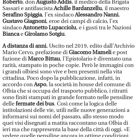
Roberto
, don
Augusto Addis
, il medico della Brigata
Sassari e antifascista
Achille Bardanzellu
, il maestro
Serafino Spiggia
, l’ex sindaco
Alessandro Nanni
,
Gustavo Giagnoni
, eroe dei campi di calcio, l’ex
sindaco
Antonetto Lupacciolu
, e i gusti tra le Nazioni
Bianca
e
Girolamo Sotgiu
.
A distanza di anni.
Uscito nel 2019, edito dall’Archivio
Mario Cervo, prefazione di
Giacomo Mameli
e post
fazione di
Marco Bittau
, l’Epistolario è diventato una
rarità, stampato in poche copie. Però le immagini con
i grandi olbiesi sono vive e ben presenti nella vita
cittadina. Poco dopo la pubblicazione, infatti, in
accordo con
Aspo
, la società in house del comune di
Olbia che si occupa del trasporto pubblico, i ritratti
sono finiti stampati in grande formato nelle pensiline
delle
fermate dei bus
. Così come la logica delle
intitolazioni delle vie, utili nelle nuove generazioni a
informarsi sui nomi del passato, allo stesso modo
quei visi disegnati a matita raccontano una Olbia di
ieri ma che rappresenta la base della città di oggi. «E
vedere quelle pensiline ancora in ottime condizioni