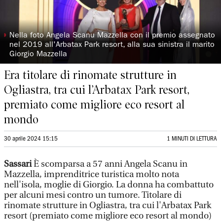
◗
Nella foto Angela Scanu Mazzella con il premio assegnato
nel 2019 all'Arbatax Park resort, alla sua sinistra il marito
Giorgio Mazzella
Era titolare di rinomate strutture in
Ogliastra, tra cui l’Arbatax Park resort,
premiato come migliore eco resort al
mondo
30 aprile 2024 15:15
1 MINUTI DI LETTURA
Sassari
È scomparsa a 57 anni Angela Scanu in
Mazzella, imprenditrice turistica molto nota
nell'isola, moglie di Giorgio. La donna ha combattuto
per alcuni mesi contro un tumore. Titolare di
rinomate strutture in Ogliastra, tra cui l'Arbatax Park
resort (premiato come migliore eco resort al mondo)