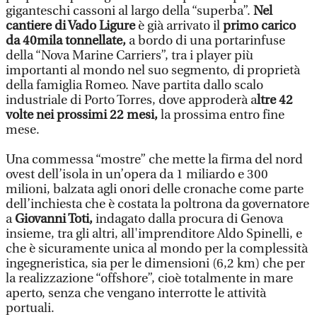
giganteschi cassoni al largo della “superba”.
Nel
cantiere di Vado Ligure
è già arrivato il
primo carico
da 40mila tonnellate,
a bordo di una portarinfuse
della “Nova Marine Carriers”, tra i player più
importanti al mondo nel suo segmento, di proprietà
della famiglia Romeo. Nave partita dallo scalo
industriale di Porto Torres, dove approderà a
ltre 42
volte nei prossimi 22 mesi,
la prossima entro fine
mese.
Una commessa “mostre” che mette la firma del nord
ovest dell’isola in un’opera da 1 miliardo e 300
milioni, balzata agli onori delle cronache come parte
dell’inchiesta che è costata la poltrona da governatore
a
Giovanni Toti,
indagato dalla procura di Genova
insieme, tra gli altri, all'imprenditore Aldo Spinelli, e
che è sicuramente unica al mondo per la complessità
ingegneristica, sia per le dimensioni (6,2 km) che per
la realizzazione “offshore”, cioè totalmente in mare
aperto, senza che vengano interrotte le attività
portuali.