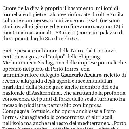
Cuore della diga è proprio il basamento: milioni di
tonnellate di pietre calcaree rinforzate da oltre 7mila
colonne sommerse, su cui vengono fissati (ne sono
stati installati già tre ed entro fine anno saranno 12) i
mostruosi cassoni altri 33 metri (come un palazzo di
dieci piani), larghi 35 e lunghi 67.
Pietre pescate nel cuore della Nurra dal Consorzio
PerGenova grazie al “colpo” della Shipping
Mediterranean Sealog, una delle imprese portuali che
operano nel porto di Porto Torres, con
amministratore delegato
Giancarlo Acciaro,
rieletto di
recente alla guida degli agenti e raccomandatari
marittimi della Sardegna e anche membro del cda
nazionale di Assiterminal, che sfruttando la profonda
conoscenza dei punti di forza dello scalo turritano ha
messo in piedi una partership con Impresa
Compagnia Portuale, che opera anch’essa a Porto
Torres, sbaragliando la concorrenza di altri scali,
nell’isola ma anche nel resto del mediterraneo. «Porto