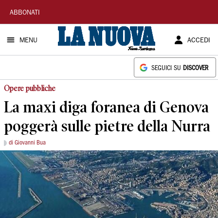
La
ABBONATI
Nuova
MENU
ACCEDI
Sardegna
SEGUICI SU
DISCOVER
Opere pubbliche
La maxi diga foranea di Genova
poggerà sulle pietre della Nurra
di Giovanni Bua