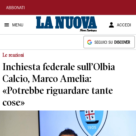
La
ABBONATI
Nuova
MENU
ACCEDI
Sardegna
SEGUICI SU
DISCOVER
Le reazioni
Inchiesta federale sull’Olbia
Calcio, Marco Amelia:
«Potrebbe riguardare tante
cose»