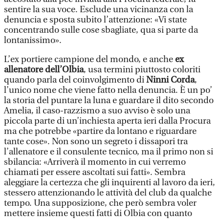
sentire la sua voce. Esclude una vicinanza con la
denuncia e sposta subito l’attenzione: «Vi state
concentrando sulle cose sbagliate, qua si parte da
lontanissimo».
L’ex portiere campione del mondo, e anche
ex
allenatore dell’Olbia
, usa termini piuttosto coloriti
quando parla del coinvolgimento di
Ninni Corda
,
l’unico nome che viene fatto nella denuncia. È un po’
la storia del puntare la luna e guardare il dito secondo
Amelia, il caso-razzismo a suo avviso è solo una
piccola parte di un’inchiesta aperta ieri dalla Procura
ma che potrebbe «partire da lontano e riguardare
tante cose». Non sono un segreto i dissapori tra
l’allenatore e il consulente tecnico, ma il primo non si
sbilancia: «Arriverà il momento in cui verremo
chiamati per essere ascoltati sui fatti». Sembra
aleggiare la certezza che gli inquirenti al lavoro da ieri,
stessero attenzionando le attività del club da qualche
tempo. Una supposizione, che però sembra voler
mettere insieme questi fatti di Olbia con quanto