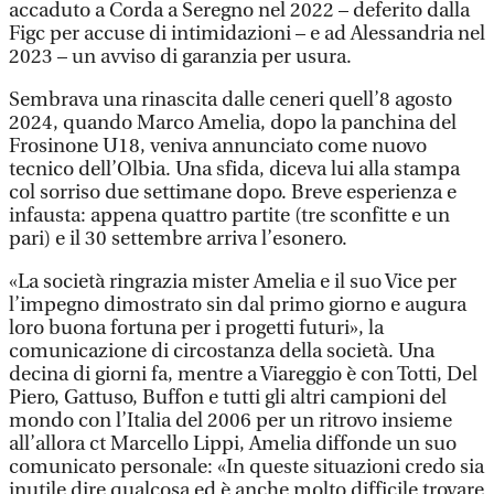
accaduto a Corda a Seregno nel 2022 – deferito dalla
Figc per accuse di intimidazioni – e ad Alessandria nel
2023 – un avviso di garanzia per usura.
Sembrava una rinascita dalle ceneri quell’8 agosto
2024, quando Marco Amelia, dopo la panchina del
Frosinone U18, veniva annunciato come nuovo
tecnico dell’Olbia. Una sfida, diceva lui alla stampa
col sorriso due settimane dopo. Breve esperienza e
infausta: appena quattro partite (tre sconfitte e un
pari) e il 30 settembre arriva l’esonero.
«La società ringrazia mister Amelia e il suo Vice per
l’impegno dimostrato sin dal primo giorno e augura
loro buona fortuna per i progetti futuri», la
comunicazione di circostanza della società. Una
decina di giorni fa, mentre a Viareggio è con Totti, Del
Piero, Gattuso, Buffon e tutti gli altri campioni del
mondo con l’Italia del 2006 per un ritrovo insieme
all’allora ct Marcello Lippi, Amelia diffonde un suo
comunicato personale: «In queste situazioni credo sia
inutile dire qualcosa ed è anche molto difficile trovare