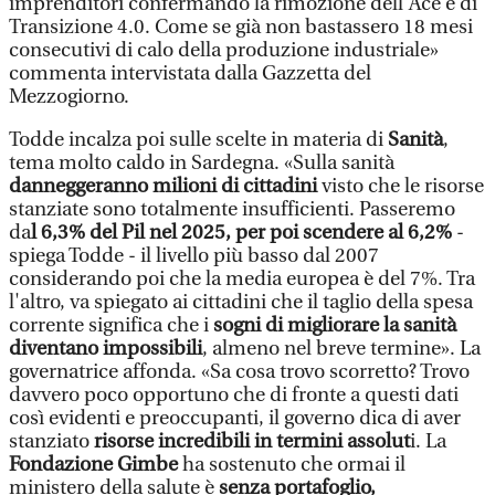
imprenditori confermando la rimozione dell'Ace e di
Transizione 4.0. Come se già non bastassero 18 mesi
consecutivi di calo della produzione industriale»
commenta intervistata dalla Gazzetta del
Mezzogiorno.
Todde incalza poi sulle scelte in materia di
Sanità
,
tema molto caldo in Sardegna. «Sulla sanità
danneggeranno milioni di cittadini
visto che le risorse
stanziate sono totalmente insufficienti. Passeremo
da
l 6,3% del Pil nel 2025, per poi scendere al 6,2%
-
spiega Todde - il livello più basso dal 2007
considerando poi che la media europea è del 7%. Tra
l'altro, va spiegato ai cittadini che il taglio della spesa
corrente significa che i
sogni di migliorare la sanità
diventano impossibili
, almeno nel breve termine». La
governatrice affonda. «Sa cosa trovo scorretto? Trovo
davvero poco opportuno che di fronte a questi dati
così evidenti e preoccupanti, il governo dica di aver
stanziato
risorse incredibili in termini assolut
i. La
Fondazione Gimbe
ha sostenuto che ormai il
ministero della salute è
senza portafoglio,