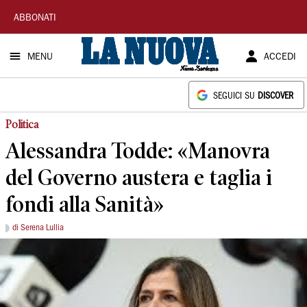
La
ABBONATI
Nuova
MENU
ACCEDI
Sardegna
SEGUICI SU
DISCOVER
Politica
Alessandra Todde: «Manovra
del Governo austera e taglia i
fondi alla Sanità»
di Serena Lullia