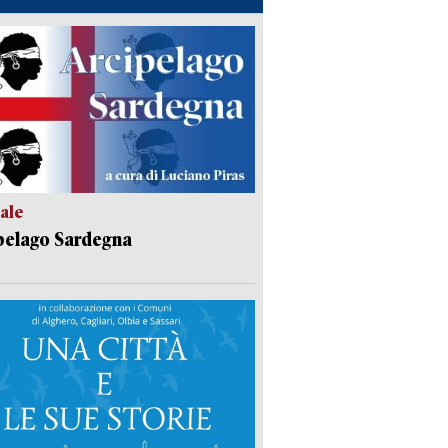
ale
pelago Sardegna