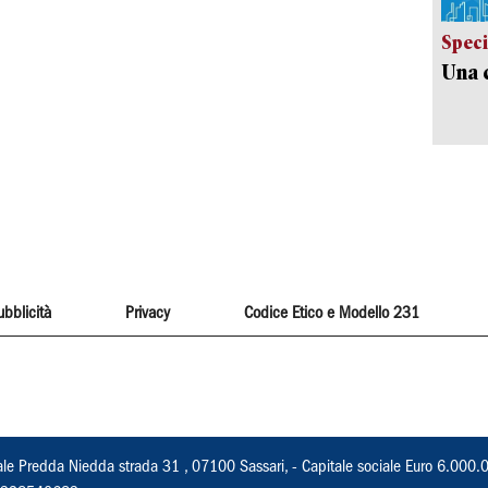
Speci
Una c
ubblicità
Privacy
Codice Etico e Modello 231
ale Predda Niedda strada 31 , 07100 Sassari, - Capitale sociale Euro 6.000.