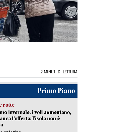
2 MINUTI DI LETTURA
Primo Piano
 rotte
mo invernale, i voli aumentano,
nca l’offerta: l’isola non è
ta
lo Ardovino