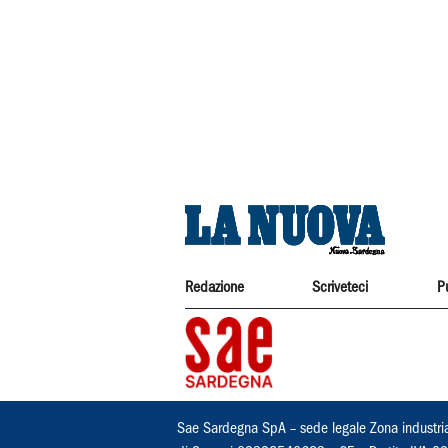
Redazione
Scriveteci
P
Sae Sardegna SpA – sede legale Zona industri