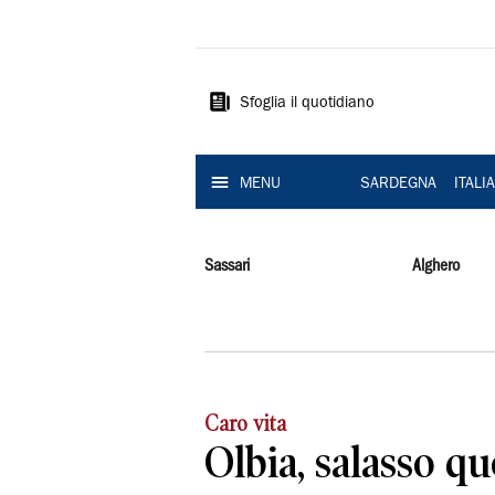
La
Nuova
Sardegna
Sfoglia il quotidiano
MENU
SARDEGNA
ITALI
Sassari
Alghero
Caro vita
Olbia, salasso qu