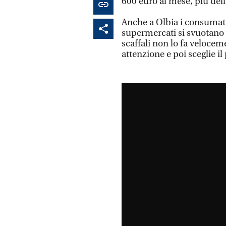
600 euro al mese, più del
Anche a Olbia i consumatori
supermercati si svuotano 
scaffali non lo fa velocem
attenzione e poi sceglie i