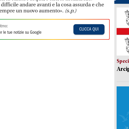
 difficile andare avanti e la cosa assurda e che
’è sempre un nuovo aumento».
(s.p.)
itmo:
CLICCA QUI
r le tue notizie su Google
Speci
Arci