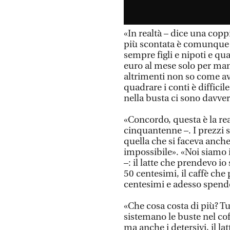
«In realtà – dice una cop
più scontata è comunque c
sempre figli e nipoti e q
euro al mese solo per ma
altrimenti non so come avr
quadrare i conti è difficil
nella busta ci sono davv
«Concordo, questa è la rea
cinquantenne –. I prezzi s
quella che si faceva anch
impossibile». «Noi siamo i
–: il latte che prendevo i
50 centesimi, il caffè che 
centesimi e adesso spendo
«Che cosa costa di più? T
sistemano le buste nel cof
ma anche i detersivi, il lat