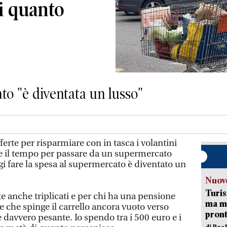
i quanto
to "è diventata un lusso"
ferte per risparmiare con in tasca i volantini
e il tempo per passare da un supermercato
ggi fare la spesa al supermercato è diventato un
Nuove
Turis
te anche triplicati e per chi ha una pensione
ma ma
 che spinge il carrello ancora vuoto verso
pron
è davvero pesante. Io spendo tra i 500 euro e i
di Pao