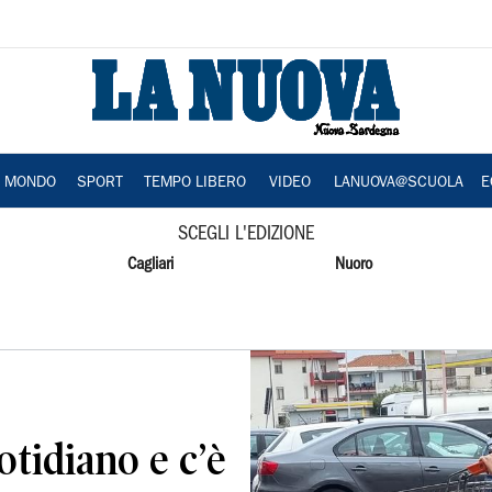
A MONDO
SPORT
TEMPO LIBERO
VIDEO
LANUOVA@SCUOLA
E
SCEGLI L'EDIZIONE
Cagliari
Nuoro
otidiano e c’è