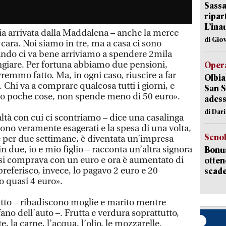
Sassa
ripar
L’ina
pia arrivata dalla Maddalena – anche la merce
di Gio
ara. Noi siamo in tre, ma a casa ci sono
uando ci va bene arriviamo a spendere 2mila
ngiare. Per fortuna abbiamo due pensioni,
Opera
emmo fatto. Ma, in ogni caso, riuscire a far
Olbia
e. Chi va a comprare qualcosa tutti i giorni, e
San S
ero poche cose, non spende meno di 50 euro».
adess
di Dar
ltà con cui ci scontriamo – dice una casalinga
ono veramente esagerati e la spesa di una volta,
Scuo
e per due settimane, è diventata un’impresa
n due, io e mio figlio – racconta un’altra signora
Bonus
o si comprava con un euro e ora è aumentato di
otten
preferisco, invece, lo pagavo 2 euro e 20
scade
 quasi 4 euro».
utto – ribadiscono moglie e marito mentre
ano dell’auto –. Frutta e verdura soprattutto,
te, la carne, l’acqua, l’olio, le mozzarelle.