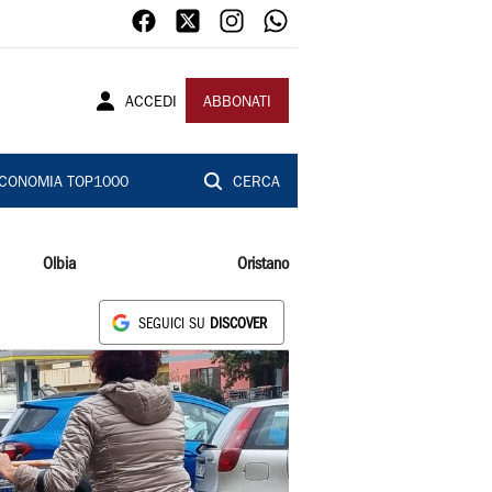
ACCEDI
ABBONATI
CONOMIA TOP1000
CERCA
Olbia
Oristano
SEGUICI SU
DISCOVER