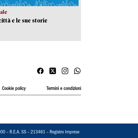
ale
ittà e le sue storie
Cookie policy
Termini e condizioni
000 – R.E.A. SS – 213461 – Registro Imprese