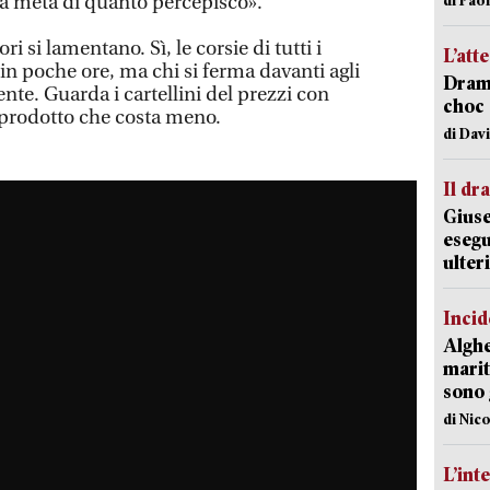
la metà di quanto percepisco».
 si lamentano. Sì, le corsie di tutti i
L’att
in poche ore, ma chi si ferma davanti agli
Dramm
ente. Guarda i cartellini del prezzi con
choc 
l prodotto che costa meno.
di Dav
Il d
Giuse
esegu
ulter
Incid
Alghe
marit
sono 
di Nic
L’int