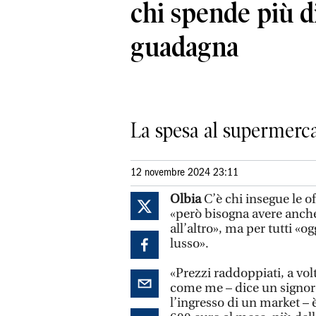
chi spende più d
guadagna
La spesa al supermerca
12 novembre 2024 23:11
Olbia
C’è chi insegue le of
«però bisogna avere anch
all’altro», ma per tutti «o
lusso».
«Prezzi raddoppiati, a vol
come me – dice un signore
l’ingresso di un market – 