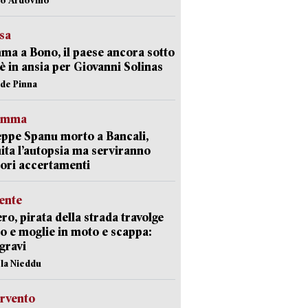
esa
a a Bono, il paese ancora sotto
è in ansia per Giovanni Solinas
ide Pinna
ramma
ppe Spanu morto a Bancali,
ita l’autopsia ma serviranno
iori accertamenti
ente
ro, pirata della strada travolge
o e moglie in moto e scappa:
gravi
ola Nieddu
ervento