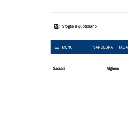
La
Nuova
Sardegna
Sfoglia il quotidiano
MENU
SARDEGNA
ITALI
Sassari
Alghero