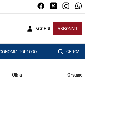
ACCEDI
ABBONATI
CONOMIA TOP1000
CERCA
Olbia
Oristano