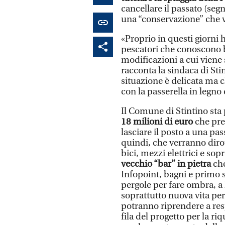
cancellare il passato (segn
una “conservazione” che v
«Proprio in questi giorni
pescatori che conoscono 
modificazioni a cui viene 
racconta la sindaca di Sti
situazione è delicata ma 
con la passerella in legno
Il Comune di Stintino sta
18 milioni di euro
che prev
lasciare il posto a una pa
quindi, che verranno dirot
bici, mezzi elettrici e sop
vecchio “bar” in pietra
che
Infopoint, bagni e primo 
pergole per fare ombra, a l
soprattutto nuova vita pe
potranno riprendere a resp
fila del progetto per la ri