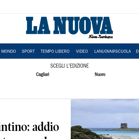
A MONDO
SPORT
TEMPO LIBERO
VIDEO
LANUOVA@SCUOLA
E
SCEGLI L'EDIZIONE
Cagliari
Nuoro
intino: addio