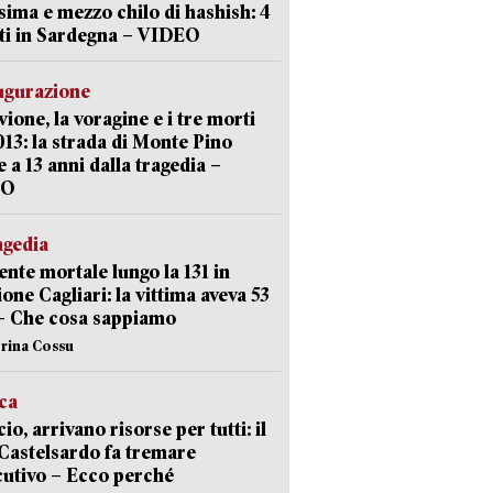
sima e mezzo chilo di hashish: 4
ti in Sardegna – VIDEO
ugurazione
uvione, la voragine e i tre morti
013: la strada di Monte Pino
e a 13 anni dalla tragedia –
EO
agedia
ente mortale lungo la 131 in
ione Cagliari: la vittima aveva 53
– Che cosa sappiamo
erina Cossu
ica
cio, arrivano risorse per tutti: il
Castelsardo fa tremare
cutivo – Ecco perché