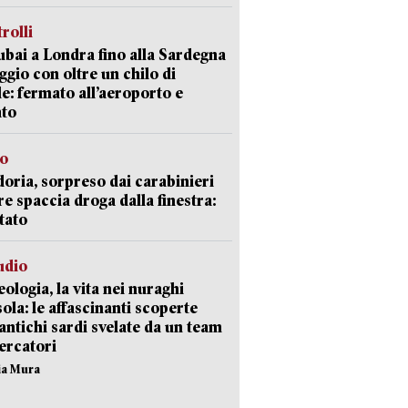
trolli
bai a Londra fino alla Sardegna
aggio con oltre un chilo di
le: fermato all’aeroporto e
ato
so
doria, sorpreso dai carabinieri
e spaccia droga dalla finestra:
tato
udio
ologia, la vita nei nuraghi
isola: le affascinanti scoperte
 antichi sardi svelate da un team
cercatori
nia Mura