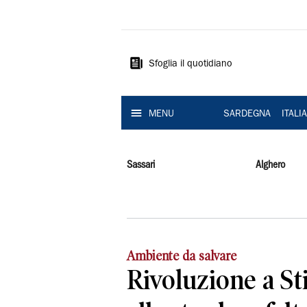
La
Nuova
Sardegna
Sfoglia il quotidiano
MENU
SARDEGNA
ITALI
Sassari
Alghero
Ambiente da salvare
Rivoluzione a St