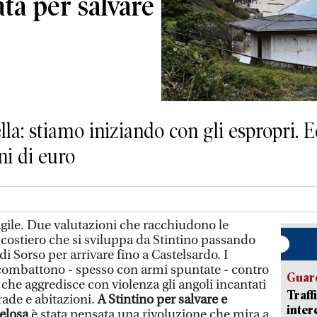
ata per salvare
lla: stiamo iniziando con gli espropri. E
ni di euro
gile. Due valutazioni che racchiudono le
le costiero che si sviluppa da Stintino passando
i Sorso per arrivare fino a Castelsardo. I
combattono - spesso con armi spuntate - contro
Guard
che aggredisce con violenza gli angoli incantati
Traff
rade e abitazioni.
A Stintino per salvare e
inter
Pelosa
è stata pensata una rivoluzione che mira a