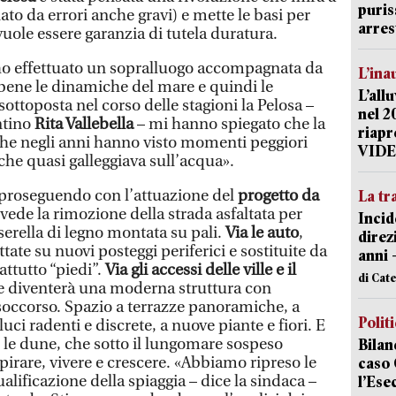
puris
ato da errori anche gravi) e mette le basi per
arres
uole essere garanzia di tutela duratura.
 ho effettuato un sopralluogo accompagnata da
L’ina
bene le dinamiche del mare e quindi le
L’all
sottoposta nel corso delle stagioni la Pelosa –
nel 2
ntino
Rita Vallebella
– mi hanno spiegato che la
riapr
che negli anni hanno visto momenti peggiori
VID
 che quasi galleggiava sull’acqua».
 proseguendo con l’attuazione del
progetto da
La tr
ede la rimozione della strada asfaltata per
Incid
sserella di legno montata su pali.
Via le auto
,
direz
tate su nuovi posteggi periferici e sostituite da
anni 
rattutto “piedi”.
Via gli accessi delle ville e il
di Cat
 diventerà una moderna struttura con
soccorso. Spazio a terrazze panoramiche, a
Polit
uci radenti e discrete, a nuove piante e fiori. E
r le dune, che sotto il lungomare sospeso
Bilan
irare, vivere e crescere. «Abbiamo ripreso le
caso 
qualificazione della spiaggia – dice la sindaca –
l’Ese