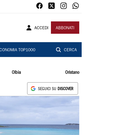
ACCEDI
ABBONATI
CONOMIA TOP1000
CERCA
Olbia
Oristano
SEGUICI SU
DISCOVER