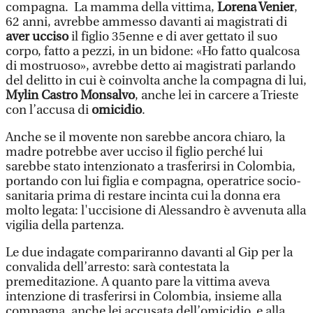
compagna. La mamma della vittima,
Lorena Venier
,
62 anni, avrebbe ammesso davanti ai magistrati di
aver ucciso
il figlio 35enne e di aver gettato il suo
corpo, fatto a pezzi, in un bidone: «Ho fatto qualcosa
di mostruoso», avrebbe detto ai magistrati parlando
del delitto in cui è coinvolta anche la compagna di lui,
Mylin Castro Monsalvo
, anche lei in carcere a Trieste
con l’accusa di
omicidio
.
Anche se il movente non sarebbe ancora chiaro, la
madre potrebbe aver ucciso il figlio perché lui
sarebbe stato intenzionato a trasferirsi in Colombia,
portando con lui figlia e compagna, operatrice socio-
sanitaria prima di restare incinta cui la donna era
molto legata: l'uccisione di Alessandro è avvenuta alla
vigilia della partenza.
Le due indagate compariranno davanti al Gip per la
convalida dell’arresto: sarà contestata la
premeditazione. A quanto pare la vittima aveva
intenzione di trasferirsi in Colombia, insieme alla
compagna, anche lei accusata dell’omicidio, e alla