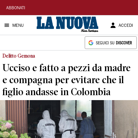
La
ABBONATI
Nuova
MENU
ACCEDI
Sardegna
SEGUICI SU
DISCOVER
Delitto Gemona
Ucciso e fatto a pezzi da madre
e compagna per evitare che il
figlio andasse in Colombia