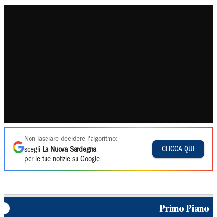
Non lasciare decidere l'algoritmo:
CLICCA QUI
scegli
La Nuova Sardegna
per le tue notizie su Google
Primo Piano