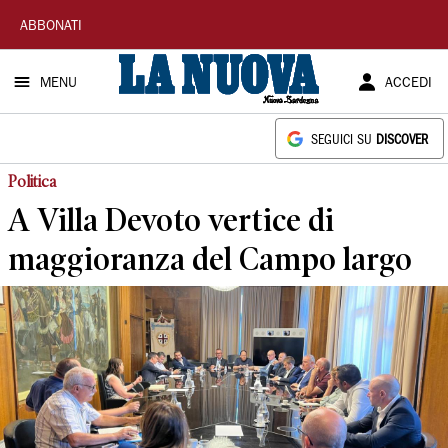
La
ABBONATI
Nuova
MENU
ACCEDI
Sardegna
SEGUICI SU
DISCOVER
Politica
A Villa Devoto vertice di
maggioranza del Campo largo