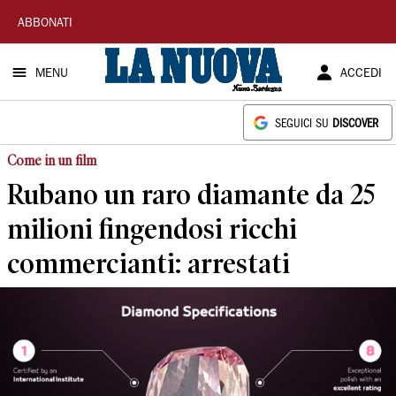
La
ABBONATI
Nuova
MENU
ACCEDI
Sardegna
SEGUICI SU
DISCOVER
Come in un film
Rubano un raro diamante da 25
milioni fingendosi ricchi
commercianti: arrestati