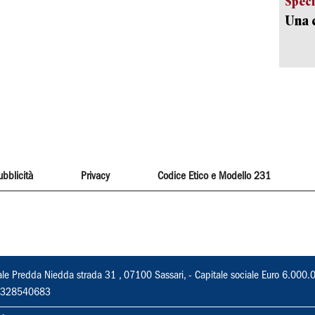
Speci
Una c
ubblicità
Privacy
Codice Etico e Modello 231
ale Predda Niedda strada 31 , 07100 Sassari, - Capitale sociale Euro 6.000.
 02328540683