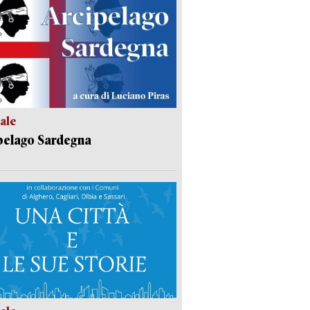
ale
pelago Sardegna