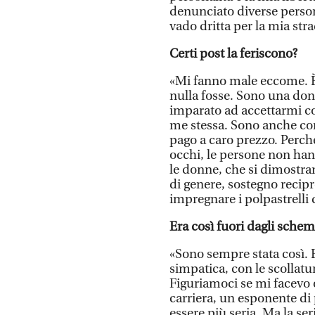
denunciato diverse person
vado dritta per la mia str
Certi post la feriscono?
«Mi fanno male eccome. È 
nulla fosse. Sono una donn
imparato ad accettarmi con
me stessa. Sono anche con
pago a caro prezzo. Perché
occhi, le persone non hann
le donne, che si dimostran
di genere, sostegno recipr
impregnare i polpastrelli 
Era così fuori dagli sche
«Sono sempre stata così. E
simpatica, con le scollatur
Figuriamoci se mi facevo o
carriera, un esponente di 
essere più seria. Ma la ser