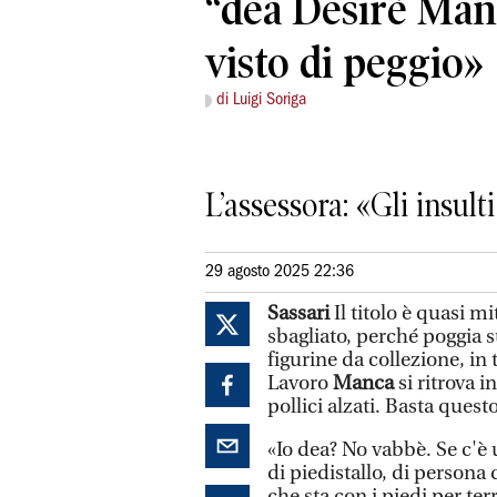
“dea Desirè Man
visto di peggio»
di Luigi Soriga
L’assessora: «Gli insu
29 agosto 2025 22:36
Sassari
Il titolo è quasi mi
sbagliato, perché poggia 
figurine da collezione, in 
Lavoro
Manca
si ritrova i
pollici alzati. Basta quest
«Io dea? No vabbè. Se c'è u
di piedistallo, di persona
che sta con i piedi per ter