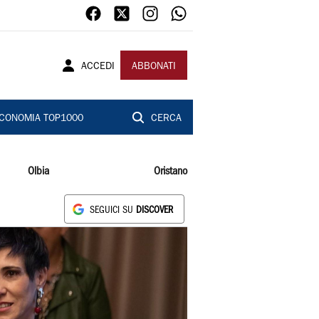
ACCEDI
ABBONATI
CONOMIA TOP1000
CERCA
Olbia
Oristano
SEGUICI SU
DISCOVER