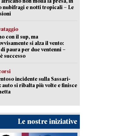
 africano non molla la presa, in
o nubifragi e notti tropicali – Le
sioni
lvataggio
o con il sup, ma
vvisamente si alza il vento:
 di paura per due ventenni –
è successo
corsi
ntoso incidente sulla Sassari-
 auto si ribalta più volte e finisce
netta
Le nostre iniziative