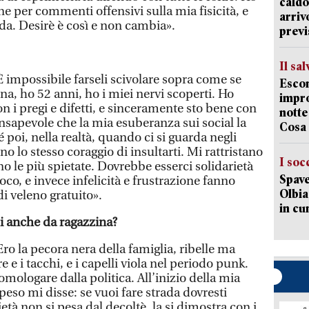
caldo
e per commenti offensivi sulla mia fisicità, e
arriv
ada. Desirè è così e non cambia».
previ
Il sa
impossibile farseli scivolare sopra come se
Escon
a, ho 52 anni, ho i miei nervi scoperti. Ho
impro
 i pregi e difetti, e sinceramente sto bene con
notte
sapevole che la mia esuberanza sui social la
Cosa 
 poi, nella realtà, quando ci si guarda negli
o lo stesso coraggio di insultarti. Mi rattristano
I soc
o le più spietate. Dovrebbe esserci solidarietà
Spave
oco, e invece infelicità e frustrazione fanno
Olbia:
di veleno gratuito».
in cu
mi anche da ragazzina?
ro la pecora nera della famiglia, ribelle ma
e e i tacchi, e i capelli viola nel periodo punk.
mologare dalla politica. All’inizio della mia
peso mi disse: se vuoi fare strada dovresti
ietà non si pesa dal decoltè, la si dimostra con i