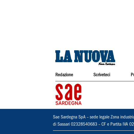
Redazione
Scriveteci
P
Sae Sardegna SpA – sede legale Zona industri
di Sassari 02328540683 – CF e Partita IVA