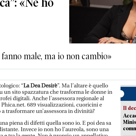
ca”: «Ne ho
lti fanno male, ma io non cambio»
tologico: “
La Dea Desirè
”. Ma l’altare è quello
su un sito spazzatura che trasforma le donne in
trofei digitali. Anche l’assessora regionale al
n Phica.net. 689 visualizzazioni, cuoricini e
Il de
o a trasformare un’assessora in divinità?
Accad
Minis
na piena di difetti quella sono io. E poi dea sa
comm
 distante. Invece io non ho l’aureola, sono una
ra e tra la gente. Non è proprio un appellativo