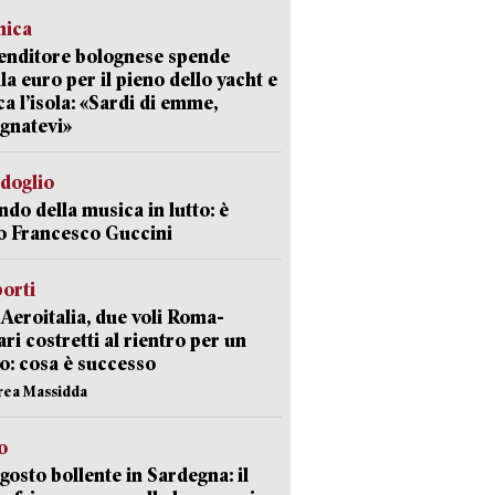
mica
enditore bolognese spende
la euro per il pieno dello yacht e
ca l’isola: «Sardi di emme,
gnatevi»
rdoglio
ndo della musica in lutto: è
o Francesco Guccini
orti
Aeroitalia, due voli Roma-
ari costretti al rientro per un
o: cosa è successo
rea Massidda
o
gosto bollente in Sardegna: il