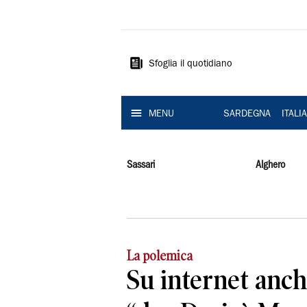
La
Nuova
Sardegna
Sfoglia il quotidiano
MENU
SARDEGNA
ITALI
Sassari
Alghero
La polemica
Su internet anche