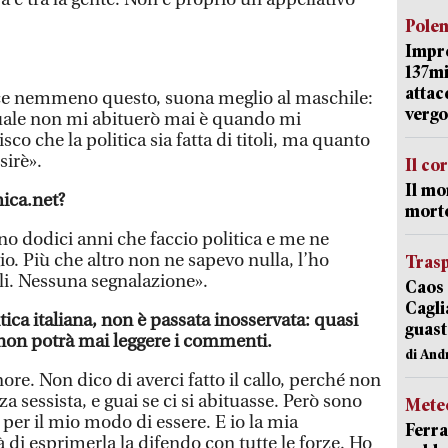
Pole
Impr
137mi
attac
iace nemmeno questo, suona meglio al maschile:
vergo
quale non mi abituerò mai è quando mi
o che la politica sia fatta di titoli, ma quanto
sirè».
Il co
Il mo
hica.net?
mort
ono dodici anni che faccio politica e me ne
o. Più che altro non ne sapevo nulla, l’ho
Trasp
li. Nessuna segnalazione».
Caos 
Cagli
tica italiana, non è passata inosservata: quasi
guast
 non potrà mai leggere i commenti.
di And
re. Non dico di averci fatto il callo, perché non
za sessista, e guai se ci si abituasse. Però sono
Mete
per il mio modo di essere. E io la mia
Ferra
à di esprimerla la difendo con tutte le forze. Ho