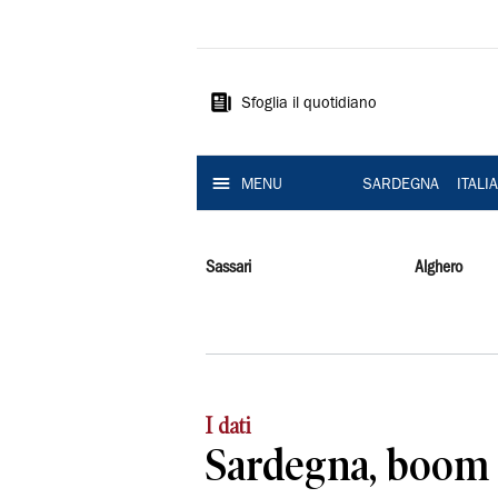
La
Nuova
Sardegna
Sfoglia il quotidiano
MENU
SARDEGNA
ITALI
Sassari
Alghero
I dati
Sardegna, boom 