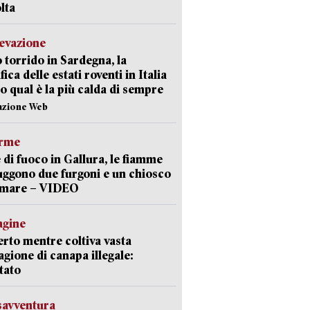
lta
levazione
 torrido in Sardegna, la
fica delle estati roventi in Italia
o qual è la più calda di sempre
azione Web
arme
 di fuoco in Gallura, le fiamme
uggono due furgoni e un chiosco
a mare – VIDEO
agine
rto mentre coltiva vasta
agione di canapa illegale:
tato
savventura