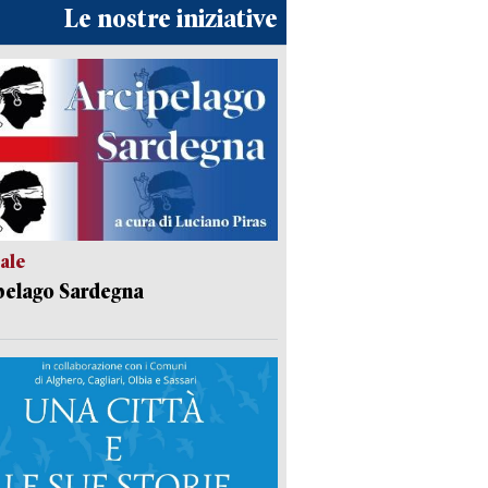
Le nostre iniziative
ale
pelago Sardegna