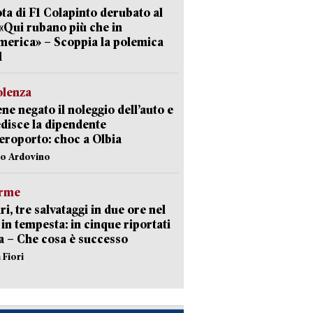
lota di F1 Colapinto derubato al
 «Qui rubano più che in
erica» – Scoppia la polemica
l
olenza
ene negato il noleggio dell’auto e
disce la dipendente
aeroporto: choc a Olbia
lo Ardovino
arme
ri, tre salvataggi in due ore nel
in tempesta: in cinque riportati
va – Che cosa è successo
 Fiori