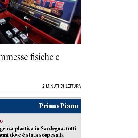
commesse fisiche e
2 MINUTI DI LETTURA
Primo Piano
so
enza plastica in Sardegna: tutti
uni dove è stata sospesa la