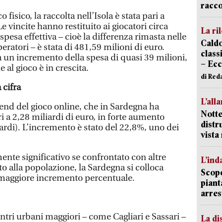
racco
fisico, la raccolta nell’Isola è stata pari a
e vincite hanno restituito ai giocatori circa
La ri
spesa effettiva – cioè la differenza rimasta nelle
Caldo
peratori – è stata di 481,59 milioni di euro.
classi
ra un incremento della spesa di quasi 39 milioni,
– Ecc
 al gioco è in crescita.
di Red
 cifra
L’all
rend del gioco online, che in Sardegna ha
Notte
ri a 2,28 miliardi di euro, in forte aumento
distr
iardi). L’incremento è stato del 22,8%, uno dei
vist
mente significativo se confrontato con altre
L’ind
to alla popolazione, la Sardegna si colloca
Scope
 il maggiore incremento percentuale.
piant
arres
ntri urbani maggiori – come Cagliari e Sassari –
La di