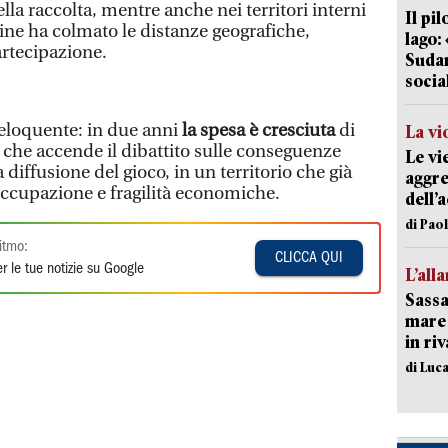
la raccolta, mentre anche nei territori interni
Il pi
line ha colmato le distanze geografiche,
lago:
rtecipazione.
Sudam
socia
 eloquente: in due anni
la spesa è cresciuta
di
La vi
 che accende il dibattito sulle conseguenze
Le vi
diffusione del gioco, in un territorio che già
aggre
isoccupazione e fragilità economiche.
dell’
di Pao
itmo:
CLICCA QUI
r le tue notizie su Google
L’all
Sassa
mare 
in ri
di Luca