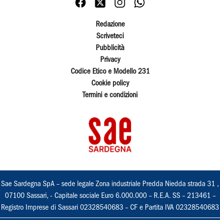
Redazione
Scriveteci
Pubblicità
Privacy
Codice Etico e Modello 231
Cookie policy
Termini e condizioni
Sae Sardegna SpA – sede legale Zona industriale Predda Niedda strada 31 ,
07100 Sassari, - Capitale sociale Euro 6.000.000 – R.E.A. SS – 213461 –
Registro Imprese di Sassari 02328540683 – CF e Partita IVA 02328540683