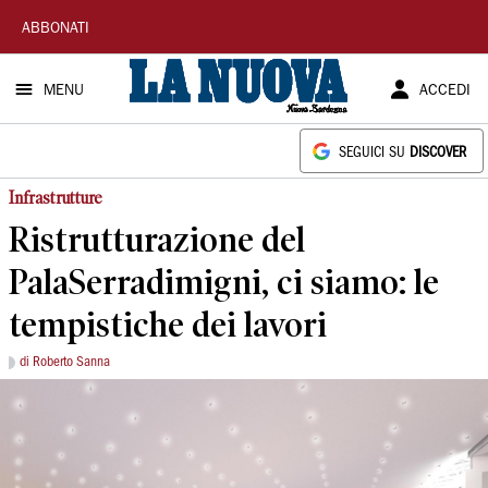
La
ABBONATI
Nuova
MENU
ACCEDI
Sardegna
SEGUICI SU
DISCOVER
Infrastrutture
Ristrutturazione del
PalaSerradimigni, ci siamo: le
tempistiche dei lavori
di Roberto Sanna