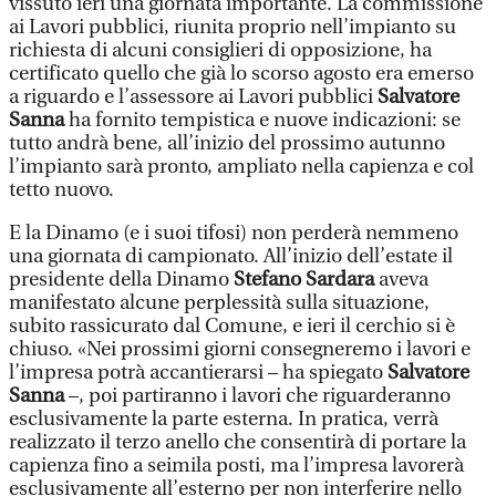
vissuto ieri una giornata importante. La commissione
ai Lavori pubblici, riunita proprio nell’impianto su
richiesta di alcuni consiglieri di opposizione, ha
certificato quello che già lo scorso agosto era emerso
a riguardo e l’assessore ai Lavori pubblici
Salvatore
Sanna
ha fornito tempistica e nuove indicazioni: se
tutto andrà bene, all’inizio del prossimo autunno
l’impianto sarà pronto, ampliato nella capienza e col
tetto nuovo.
E la Dinamo (e i suoi tifosi) non perderà nemmeno
una giornata di campionato. All’inizio dell’estate il
presidente della Dinamo
Stefano Sardara
aveva
manifestato alcune perplessità sulla situazione,
subito rassicurato dal Comune, e ieri il cerchio si è
chiuso. «Nei prossimi giorni consegneremo i lavori e
l’impresa potrà accantierarsi – ha spiegato
Salvatore
Sanna
–, poi partiranno i lavori che riguarderanno
esclusivamente la parte esterna. In pratica, verrà
realizzato il terzo anello che consentirà di portare la
capienza fino a seimila posti, ma l’impresa lavorerà
esclusivamente all’esterno per non interferire nello