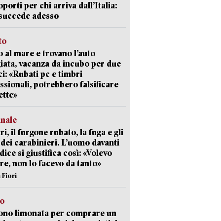
oporti per chi arriva dall’Italia:
succede adesso
to
 al mare e trovano l’auto
giata, vacanza da incubo per due
i: «Rubati pc e timbri
ssionali, potrebbero falsificare
ette»
unale
ri, il furgone rubato, la fuga e gli
 dei carabinieri. L’uomo davanti
dice si giustifica così: «Volevo
re, non lo facevo da tanto»
 Fiori
so
ono limonata per comprare un