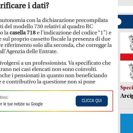
ificare i dati?
 autonomia con la dichiarazione precompilata
ti del modello 730 relativi al quadro RC
co la
casella 718
e l’indicazione del codice “1”) e
 sul proprio cassetto fiscale la presenza di due
re riferimento solo alla seconda, che corregge la
ll’Agenzia delle Entrate.
rivolgersi a un professionista. Va specificato che
rano nei casi elencati non sono coinvolti.
anche i pensionati in quanto non beneficiando
le e contributivo la questione non si pone
Speci
Arci
itmo:
CLICCA QUI
r le tue notizie su Google