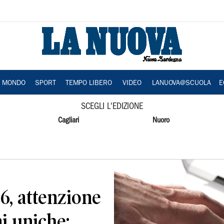
A MONDO
SPORT
TEMPO LIBERO
VIDEO
LANUOVA@SCUOLA
E
SCEGLI L'EDIZIONE
Cagliari
Nuoro
6, attenzione
ni uniche: