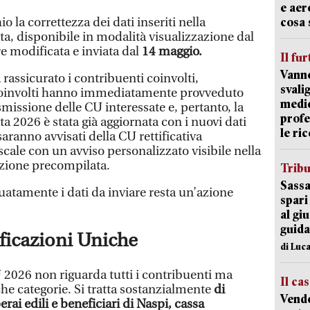
e aer
o la correttezza dei dati inseriti nella
cosa 
a, disponibile in modalità visualizzazione dal
e modificata e inviata dal
14 maggio.
Il fur
Vanno
 rassicurato i contribuenti coinvolti,
svali
 coinvolti hanno immediatamente provveduto
medic
asmissione delle CU interessate e, pertanto, la
profe
 2026 è stata già aggiornata con i nuovi dati
le ric
saranno avvisati della CU rettificativa
iscale con un avviso personalizzato visibile nella
azione precompilata.
Trib
Sassa
uatamente i dati da inviare resta un’azione
spari
al giu
guida
ificazioni Uniche
di Luca
CU 2026 non riguarda tutti i contribuenti ma
Il ca
he categorie. Si tratta sostanzialmente
di
Vend
rai edili e beneficiari di Naspi, cassa