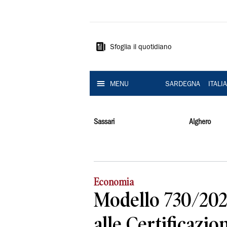
La
Nuova
Sardegna
Sfoglia il quotidiano
MENU
SARDEGNA
ITALI
Sassari
Alghero
Economia
Modello 730/202
alle Certificazio