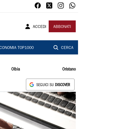
ACCEDI
ABBONATI
CONOMIA TOP1000
CERCA
Olbia
Oristano
SEGUICI SU
DISCOVER