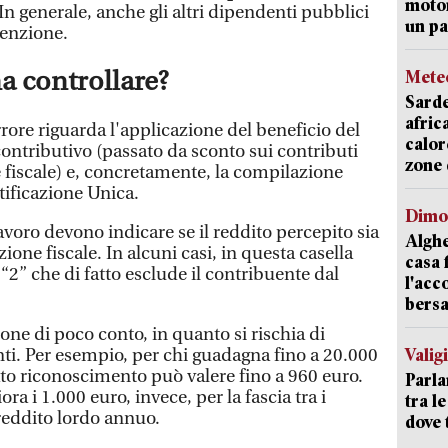
motor
 In generale, anche gli altri dipendenti pubblici
un pa
tenzione.
a controllare?
Mete
Sarde
afric
rrore riguarda l'applicazione del beneficio del
calor
 contributivo (passato da sconto sui contributi
zone 
e fiscale) e, concretamente, la compilazione
rtificazione Unica.
Dimo
 lavoro devono indicare se il reddito percepito sia
Alghe
ione fiscale. In alcuni casi, in questa casella
casa 
 “2” che di fatto esclude il contribuente dal
l'acc
bersa
ione di poco conto, in quanto si rischia di
Valig
ti. Per esempio, per chi guadagna fino a 20.000
ato riconoscimento può valere fino a 960 euro.
Parla
a i 1.000 euro, invece, per la fascia tra i
tra l
 reddito lordo annuo.
dove 