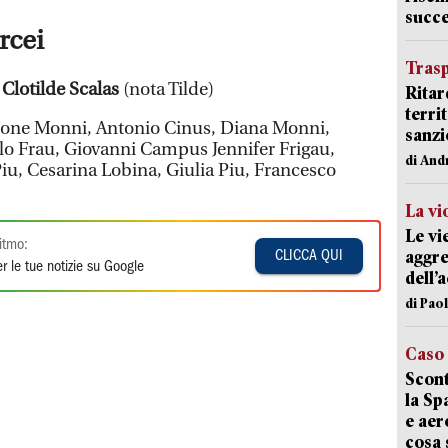
succ
rcei
Trasp
Clotilde Scalas
(nota Tilde)
Ritar
terri
imone Monni, Antonio Cinus, Diana Monni,
sanzi
lo Frau, Giovanni Campus Jennifer Frigau,
di And
iu, Cesarina Lobina, Giulia Piu, Francesco
La vi
Le vi
itmo:
aggre
CLICCA QUI
r le tue notizie su Google
dell’
di Pao
Caso
Scont
la Sp
e aer
cosa 