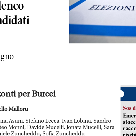
elenco
didati
iugno
zonti per Burcei
Sos d
llo Malloru
Emerg
iana Asuni, Stefano Lecca, Ivan Lobina, Sandro
stocc
teo Monni, Davide Mucelli, Jonata Mucelli, Sara
racco
aniele Zuncheddu, Sofia Zuncheddu
risch