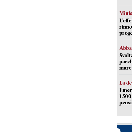
Mini
L’eff
rinno
proge
Abba
Svolt
parch
mare: 
La d
Emerg
1.500
pensi