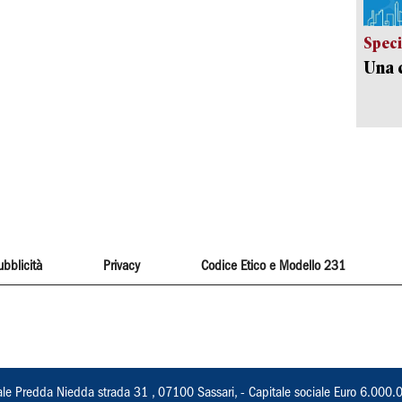
Speci
Una c
ubblicità
Privacy
Codice Etico e Modello 231
ale Predda Niedda strada 31 , 07100 Sassari, - Capitale sociale Euro 6.000.