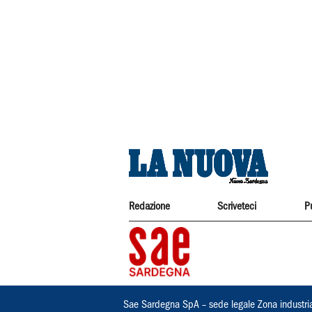
Redazione
Scriveteci
P
Sae Sardegna SpA – sede legale Zona industri