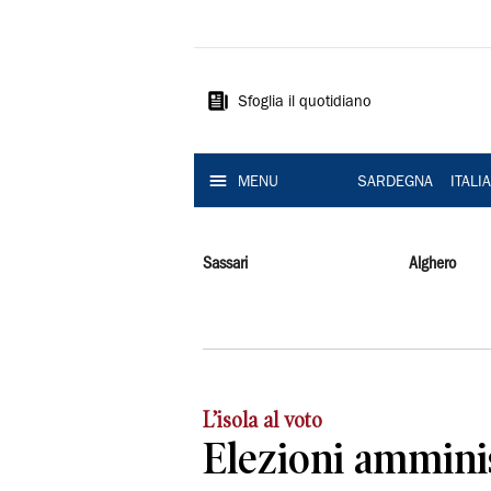
La
Nuova
Sardegna
Sfoglia il quotidiano
MENU
SARDEGNA
ITALI
Sassari
Alghero
L’isola al voto
Elezioni ammini