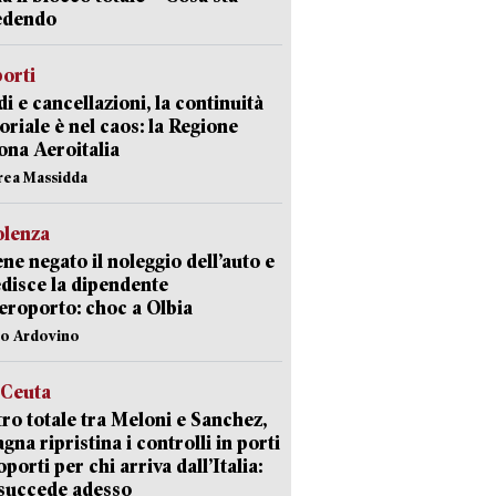
edendo
orti
di e cancellazioni, la continuità
toriale è nel caos: la Regione
ona Aeroitalia
rea Massidda
olenza
ene negato il noleggio dell’auto e
disce la dipendente
aeroporto: choc a Olbia
lo Ardovino
 Ceuta
ro totale tra Meloni e Sanchez,
agna ripristina i controlli in porti
oporti per chi arriva dall’Italia:
succede adesso