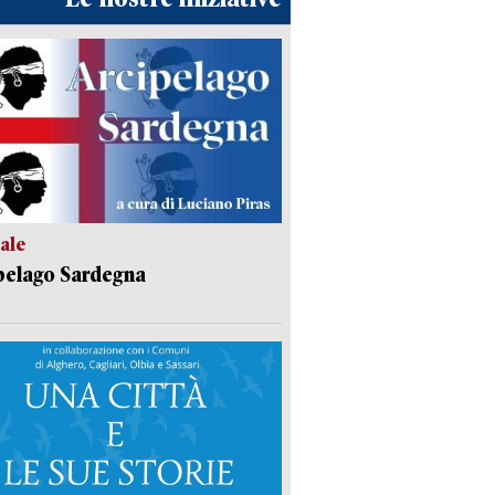
ale
pelago Sardegna