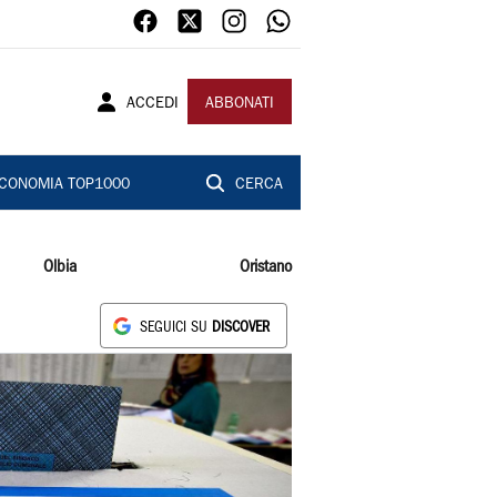
ACCEDI
ABBONATI
CONOMIA TOP1000
CERCA
Olbia
Oristano
SEGUICI SU
DISCOVER