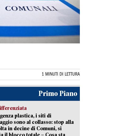
1 MINUTI DI LETTURA
Primo Piano
ifferenziata
enza plastica, i siti di
aggio sono al collasso: stop alla
lta in decine di Comuni, si
ia il blocco totale – Cosa sta