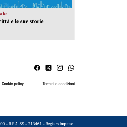
ale
ittà e le sue storie
Cookie policy
Termini e condizioni
000 – R.E.A. SS – 213461 – Registro Imprese