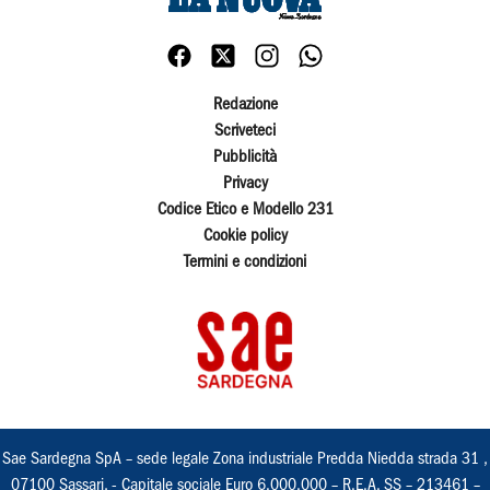
Redazione
Scriveteci
Pubblicità
Privacy
Codice Etico e Modello 231
Cookie policy
Termini e condizioni
Sae Sardegna SpA – sede legale Zona industriale Predda Niedda strada 31 ,
07100 Sassari, - Capitale sociale Euro 6.000.000 – R.E.A. SS – 213461 –