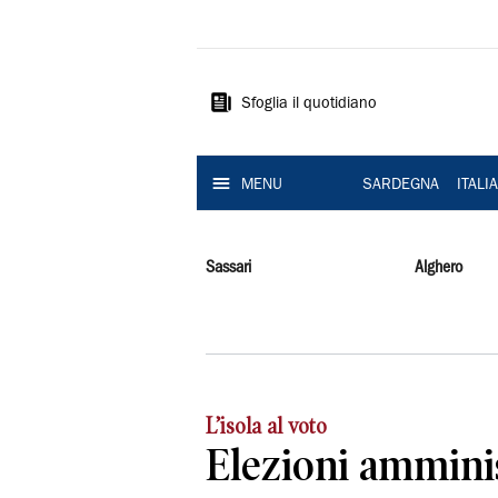
La
Nuova
Sardegna
Sfoglia il quotidiano
MENU
SARDEGNA
ITALI
Sassari
Alghero
L’isola al voto
Elezioni ammini