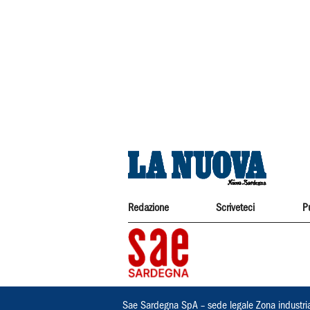
Redazione
Scriveteci
P
Sae Sardegna SpA – sede legale Zona industri