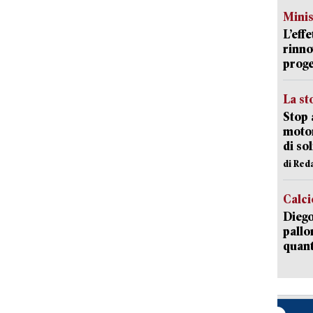
Mini
L’eff
rinno
proge
La st
Stop 
motor
di so
di Red
Calci
Diego
pallo
quant