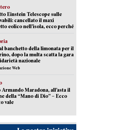
stero
etto Einstein Telescope sulle
vabili: cancellato il maxi
tto eolico nell’isola, ecco perché
oria
al banchetto della limonata per il
ino, dopo la multa scatta la gara
lidarietà nazionale
azione Web
o
 Armando Maradona, all’asta il
ne della “Mano di Dio” – Ecco
o vale