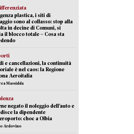
ifferenziata
enza plastica, i siti di
aggio sono al collasso: stop alla
lta in decine di Comuni, si
ia il blocco totale – Cosa sta
edendo
orti
di e cancellazioni, la continuità
toriale è nel caos: la Regione
ona Aeroitalia
rea Massidda
olenza
ene negato il noleggio dell’auto e
disce la dipendente
aeroporto: choc a Olbia
lo Ardovino