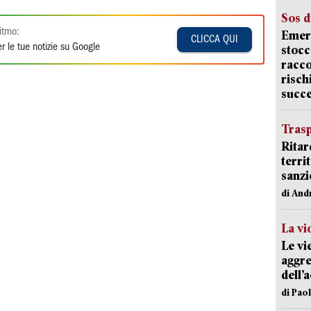
Sos d
itmo:
Emerg
CLICCA QUI
r le tue notizie su Google
stocc
racco
risch
succ
Trasp
Ritar
terri
sanzi
di And
La vi
Le vi
aggre
dell’
di Pao