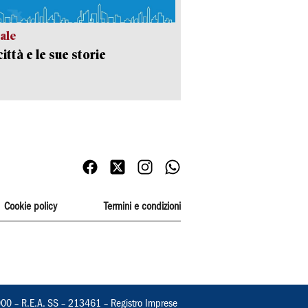
ale
ittà e le sue storie
Cookie policy
Termini e condizioni
000 – R.E.A. SS – 213461 – Registro Imprese