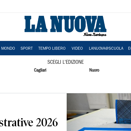
A MONDO
SPORT
TEMPO LIBERO
VIDEO
LANUOVA@SCUOLA
E
SCEGLI L'EDIZIONE
Cagliari
Nuoro
strative 2026