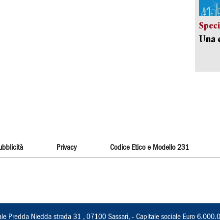
Speci
Una c
ubblicità
Privacy
Codice Etico e Modello 231
ale Predda Niedda strada 31 , 07100 Sassari, - Capitale sociale Euro 6.000.