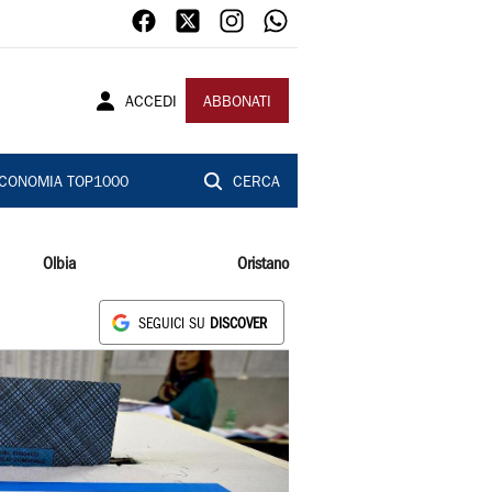
ACCEDI
ABBONATI
CONOMIA TOP1000
CERCA
Olbia
Oristano
SEGUICI SU
DISCOVER