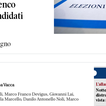
lenco
didati
iugno
L’all
sa Vacca
Notte
eli, Marco Franco Devigus, Giovanni Lai,
distr
la Marcello, Danilo Antonello Noli, Marco
vista