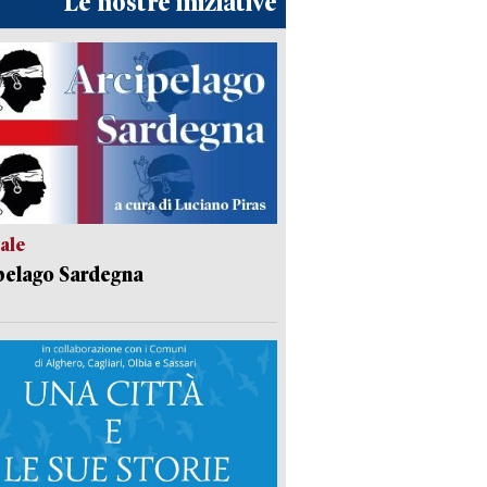
Le nostre iniziative
ale
pelago Sardegna