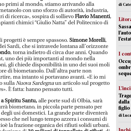
amo primi al mondo, stiamo arrivando alla
di Cat
etanolo con uno sforzo di autorità, industria,
i di ricerca», sospira di sollievo
Flavio Manenti
,
Litora
pianti chimici “Giulio Natta” del Politecnico di
Sassa
l’auto
l’est
di progetti è sempre spassoso.
Simone Morelli
,
ei Sardi, che si intravede lontana all’orizzonte
ondo
, torna indietro di circa due anni. Quando
I con
t, uno dei più importanti al mondo nella
Occup
i, gli chiede disponibilità in uno dei suoi moli
ombrel
ore di biometanolo. Dall’altra parte non
sequ
ire, ma intanto si portavano avanti. «E io mi
to sulla
Nuova Sardegna
un articolo sul progetto
L’inc
s». È fatta: hanno pensato tutti.
Trage
a Spiritu Santu,
alle porte sud di Olbia, sarà
dalla
rrà biometano, in piccola parte pensato per
figlio
 degli usi domestici. La grande parte diventerà
di Luca
esso che nel lungo tempo azzera i consumi di
cioè la frazione organica dei rifiuti solidi urbani.
Inch