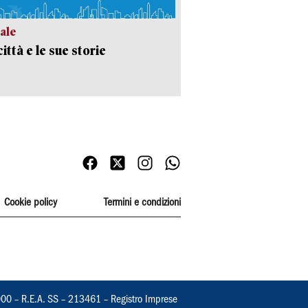
ale
ittà e le sue storie
Cookie policy
Termini e condizioni
000 – R.E.A. SS – 213461 – Registro Imprese