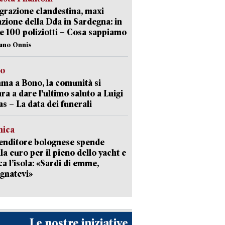
razione clandestina, maxi
zione della Dda in Sardegna: in
e 100 poliziotti – Cosa sappiamo
iano Onnis
to
a a Bono, la comunità si
ra a dare l'ultimo saluto a Luigi
as – La data dei funerali
mica
enditore bolognese spende
la euro per il pieno dello yacht e
ca l’isola: «Sardi di emme,
gnatevi»
Le nostre iniziative