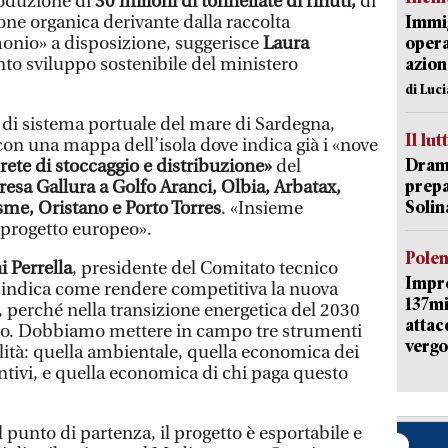
roduzione di
30 milioni di tonnellate di rifiuti,
di
ione organica derivante dalla raccolta
Immig
monio» a disposizione, suggerisce
Laura
opera
to sviluppo sostenibile del ministero
azion
di Luc
à di sistema portuale del mare di Sardegna,
Il lut
 con una mappa dell’isola dove indica già i «nove
Dramm
rete di stoccaggio e distribuzione»
del
prepa
resa Gallura a Golfo Aranci, Olbia, Arbatax,
Solin
sme, Oristano e Porto Torres
. «Insieme
progetto europeo».
Pole
 Perrella
, presidente del Comitato tecnico
Impr
 indica come rendere competitiva la nuova
137mi
o, perché nella transizione energetica del 2030
attac
olo. Dobbiamo mettere in campo tre strumenti
vergo
ilità: quella ambientale, quella economica dei
ntivi, e quella economica di chi paga questo
il punto di partenza, il progetto è esportabile e