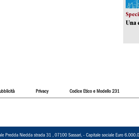
Speci
Una c
ubblicità
Privacy
Codice Etico e Modello 231
ale Predda Niedda strada 31 , 07100 Sassari, - Capitale sociale Euro 6.000.