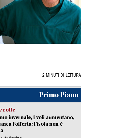
2 MINUTI DI LETTURA
Primo Piano
 rotte
mo invernale, i voli aumentano,
nca l’offerta: l’isola non è
ta
lo Ardovino