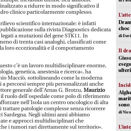
inalizzato a ridurre in modo significativo il
adro clinico particolarmente complesso.
L’att
Dramm
ilievo scientifico internazionale: è infatti
choc 
pubblicazione sulla rivista Diagnostics dedicata
i legati a mutazioni del gene STK11. In
di Dav
 meno di trenta casi analoghi, classificati come
 la loro eccezionalità e il comportamento
Il d
Giuse
esegu
uesto c'è un lavoro multidisciplinare enorme,
ulter
logia, genetica, anestesia e ricerca», ha
tonio Macciò, sottolineando come la moderna
i a percorsi sempre più personalizzati anche
Incid
irettore generale dell'Arnas G. Brotzu,
Maurizio
Alghe
 il ruolo dell'ospedale come polo di riferimento
marit
afforzare nell'Isola un centro oncologico di alta
sono 
i trattare patologie complesse senza ricorrere
di Nic
ori Sardegna. Negli ultimi anni abbiamo
ate e approcci multidisciplinari che
e i tumori rari direttamente sul territorio».
L’int