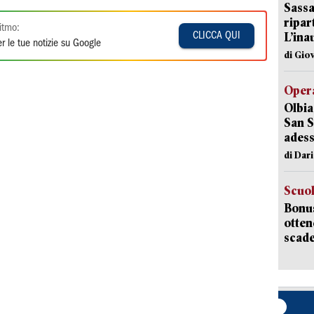
Sassa
ripar
itmo:
L’ina
CLICCA QUI
r le tue notizie su Google
di Gio
Opera
Olbia
San S
adess
di Dar
Scuo
Bonus
otten
scade