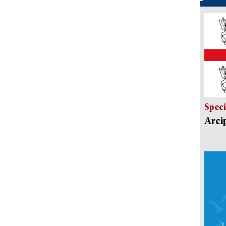
Speci
Arci