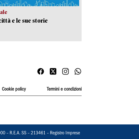
ale
ittà e le sue storie
Cookie policy
Termini e condizioni
000 – R.E.A. SS – 213461 – Registro Imprese