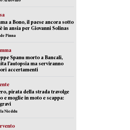
esa
a a Bono, il paese ancora sotto
è in ansia per Giovanni Solinas
ide Pinna
ramma
ppe Spanu morto a Bancali,
ita l’autopsia ma serviranno
iori accertamenti
ente
ro, pirata della strada travolge
o e moglie in moto e scappa:
gravi
ola Nieddu
ervento