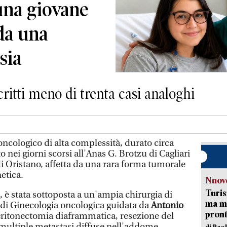
una giovane
 da una
sia
critti meno di trenta casi analoghi
oncologico di alta complessità, durato circa
o nei giorni scorsi all'Anas G. Brotzu di Cagliari
i Oristano, affetta da una rara forma tumorale
etica.
Nuove
Turis
, è stata sottoposta a un'ampia chirurgia di
ma ma
 di Ginecologia oncologica guidata da
Antonio
pron
eritonectomia diaframmatica, resezione del
 multiple metastasi diffuse nell'addome
di Pao