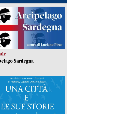
ale
pelago Sardegna