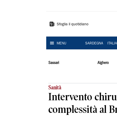
La
Nuova
Sardegna
Sfoglia il quotidiano
MENU
SARDEGNA
ITALI
Sassari
Alghero
Sanità
Intervento chiru
complessità al B