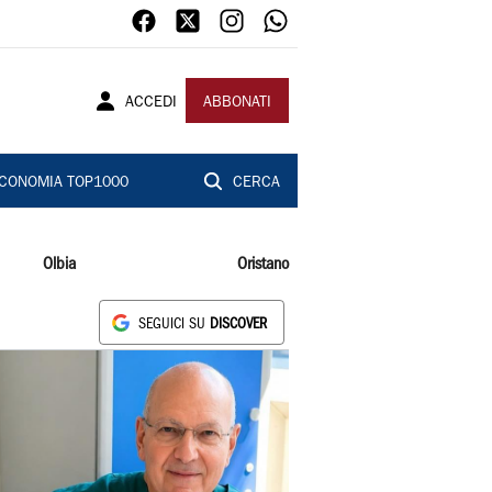
ACCEDI
ABBONATI
CONOMIA TOP1000
CERCA
Olbia
Oristano
SEGUICI SU
DISCOVER