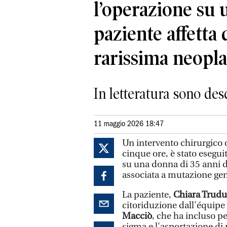
l’operazione su 
paziente affetta
rarissima neopla
In letteratura sono des
11 maggio 2026 18:47
Un intervento chirurgico 
cinque ore, è stato eseguit
su una donna di 35 anni d
associata a mutazione gen
La paziente,
Chiara Trudu
citoriduzione dall'équipe
Macciò
, che ha incluso p
sigma e l'asportazione di