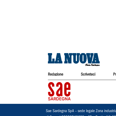
Redazione
Scriveteci
P
Sae Sardegna SpA – sede legale Zona industri