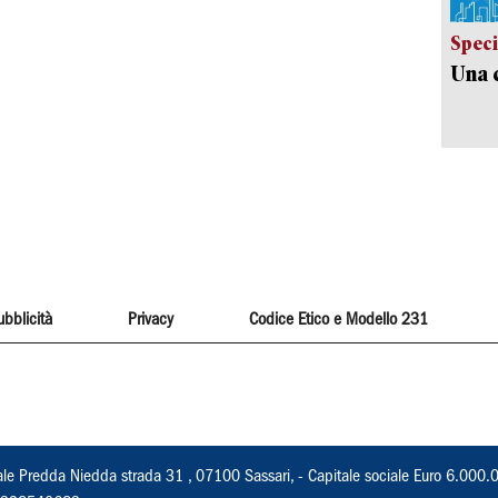
Speci
Una c
ubblicità
Privacy
Codice Etico e Modello 231
ale Predda Niedda strada 31 , 07100 Sassari, - Capitale sociale Euro 6.000.