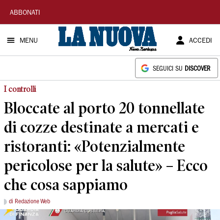
La
ABBONATI
Nuova
MENU
ACCEDI
Sardegna
SEGUICI SU
DISCOVER
I controlli
Bloccate al porto 20 tonnellate
di cozze destinate a mercati e
ristoranti: «Potenzialmente
pericolose per la salute» – Ecco
che cosa sappiamo
di Redazione Web