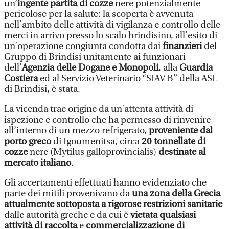
un’
ingente partita di cozze
nere potenzialmente
pericolose per la salute: la scoperta è avvenuta
nell’ambito delle attività di vigilanza e controllo delle
merci in arrivo presso lo scalo brindisino, all’esito di
un’operazione congiunta condotta dai
finanzieri
del
Gruppo di Brindisi unitamente ai funzionari
dell’
Agenzia delle Dogane e Monopoli
, alla
Guardia
Costiera
ed al Servizio Veterinario “SIAV B” della ASL
di Brindisi, è stata.
La vicenda trae origine da un’attenta attività di
ispezione e controllo che ha permesso di rinvenire
all’interno di un mezzo refrigerato,
proveniente dal
porto greco
di Igoumenitsa, circa
20 tonnellate di
cozze
nere (Mytilus galloprovincialis)
destinate al
mercato italiano
.
Gli accertamenti effettuati hanno evidenziato che
parte dei mitili provenivano da
una zona della Grecia
attualmente sottoposta a rigorose restrizioni sanitarie
dalle autorità greche e da cui è
vietata qualsiasi
attività di raccolta
e
commercializzazione di