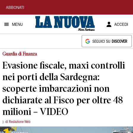
La
ABBONATI
Nuova
MENU
ACCEDI
Sardegna
SEGUICI SU
DISCOVER
Guardia di Finanza
Evasione fiscale, maxi controlli
nei porti della Sardegna:
scoperte imbarcazioni non
dichiarate al Fisco per oltre 48
milioni – VIDEO
di Redazione Web