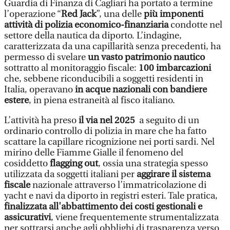
Guardia di Finanza di Cagliari ha portato a termine
l’operazione “
Red Jack
”, una delle
più imponenti
attività di polizia economico-finanziaria
condotte nel
settore della nautica da diporto. L’indagine,
caratterizzata da una capillarità senza precedenti, ha
permesso di svelare
un vasto patrimonio nautico
sottratto al monitoraggio fiscale:
100 imbarcazioni
che, sebbene riconducibili a soggetti residenti in
Italia, operavano
in acque nazionali con bandiere
estere
, in piena estraneità al fisco italiano.
L’attività ha preso
il via nel 2025
a seguito di un
ordinario controllo di polizia in mare che ha fatto
scattare la capillare ricognizione nei porti sardi. Nel
mirino delle Fiamme Gialle il fenomeno del
cosiddetto
flagging out
, ossia una strategia spesso
utilizzata da soggetti italiani per
aggirare il sistema
fiscale
nazionale attraverso l’immatricolazione di
yacht e navi da diporto in registri esteri. Tale pratica,
finalizzata all'abbattimento dei costi gestionali e
assicurativi
, viene frequentemente strumentalizzata
per sottrarsi anche agli obblighi di trasparenza verso