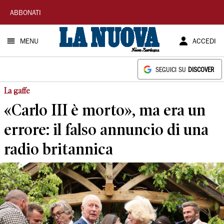
La
ABBONATI
Nuova
MENU
ACCEDI
Sardegna
SEGUICI SU
DISCOVER
La gaffe
«Carlo III è morto», ma era un
errore: il falso annuncio di una
radio britannica