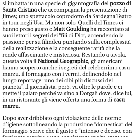
si imbatta in una specie di gigantografia del
pozzo di
Santa Cristina
che accompagna la presentazione di
Jitney, uno spettacolo coprodotto da Sardegna Teatro
in tour negli Usa. Ma non solo. Quelli del Times ci
hanno preso gusto e
Matt Goulding
ha raccontato ai
suoi lettori i segreti dei “fili di Dio”, accendendo la
passione per su filindeu puntando sulla complessità
della realizzazione e la conseguente rarità che la
rende affascinante e misteriosa. Restando a tavola,
questa volta il
National Geographic
, gli americani
hanno scoperto anche i segreti del celeberrimo casu
marzu, il formaggio con i vermi, definendolo nel
lungo reportage “uno dei cibi più discussi del
pianeta”. Il giornalista, però, va oltre le parole e ci
mette il palato perché va sino a Dorgali dove, dice lui,
in un ristorante gli viene offerta una forma di
casu
marzu
.
Dopo aver dribblato ogni violazione delle norme
d’igiene sottolineando la produzione “domestica” del
formaggio, scrive che il gusto è “intenso e deciso, con