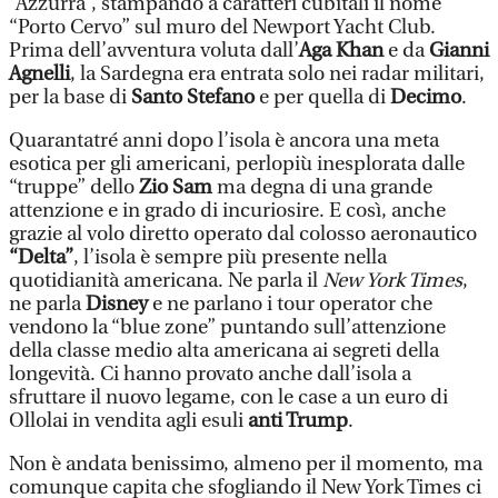
“Azzurra”, stampando a caratteri cubitali il nome
“Porto Cervo” sul muro del Newport Yacht Club.
Prima dell’avventura voluta dall’
Aga Khan
e da
Gianni
Agnelli
, la Sardegna era entrata solo nei radar militari,
per la base di
Santo Stefano
e per quella di
Decimo
.
Quarantatré anni dopo l’isola è ancora una meta
esotica per gli americani, perlopiù inesplorata dalle
“truppe” dello
Zio Sam
ma degna di una grande
attenzione e in grado di incuriosire. E così, anche
grazie al volo diretto operato dal colosso aeronautico
“Delta”
, l’isola è sempre più presente nella
quotidianità americana. Ne parla il
New York Times
,
ne parla
Disney
e ne parlano i tour operator che
vendono la “blue zone” puntando sull’attenzione
della classe medio alta americana ai segreti della
longevità. Ci hanno provato anche dall’isola a
sfruttare il nuovo legame, con le case a un euro di
Ollolai in vendita agli esuli
anti Trump
.
Non è andata benissimo, almeno per il momento, ma
comunque capita che sfogliando il New York Times ci