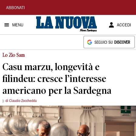
La
ABBONATI
Nuova
MENU
ACCEDI
Sardegna
SEGUICI SU
DISCOVER
Lo Zio Sam
Casu marzu, longevità e
filindeu: cresce l’interesse
americano per la Sardegna
di Claudio Zoccheddu