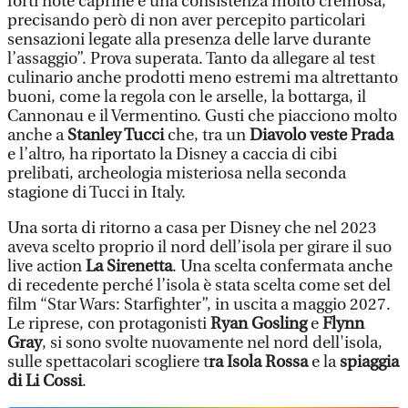
forti note caprine e una consistenza molto cremosa,
precisando però di non aver percepito particolari
sensazioni legate alla presenza delle larve durante
l’assaggio”. Prova superata. Tanto da allegare al test
culinario anche prodotti meno estremi ma altrettanto
buoni, come la regola con le arselle, la bottarga, il
Cannonau e il Vermentino. Gusti che piacciono molto
anche a
Stanley Tucci
che, tra un
Diavolo veste Prada
e l’altro, ha riportato la Disney a caccia di cibi
prelibati, archeologia misteriosa nella seconda
stagione di Tucci in Italy.
Una sorta di ritorno a casa per Disney che nel 2023
aveva scelto proprio il nord dell’isola per girare il suo
live action
La Sirenetta
. Una scelta confermata anche
di recedente perché l’isola è stata scelta come set del
film “Star Wars: Starfighter”, in uscita a maggio 2027.
Le riprese, con protagonisti
Ryan Gosling
e
Flynn
Gray
, si sono svolte nuovamente nel nord dell'isola,
sulle spettacolari scogliere t
ra Isola Rossa
e la
spiaggia
di Li Cossi
.