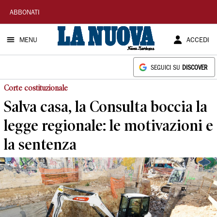
La
ABBONATI
Nuova
MENU
ACCEDI
Sardegna
SEGUICI SU
DISCOVER
Corte costituzionale
Salva casa, la Consulta boccia la
legge regionale: le motivazioni e
la sentenza