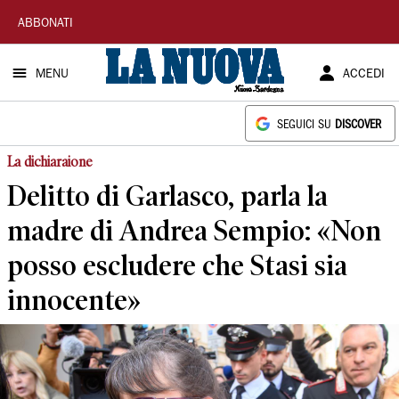
La
ABBONATI
Nuova
MENU
ACCEDI
Sardegna
SEGUICI SU
DISCOVER
La dichiaraione
Delitto di Garlasco, parla la
madre di Andrea Sempio: «Non
posso escludere che Stasi sia
innocente»