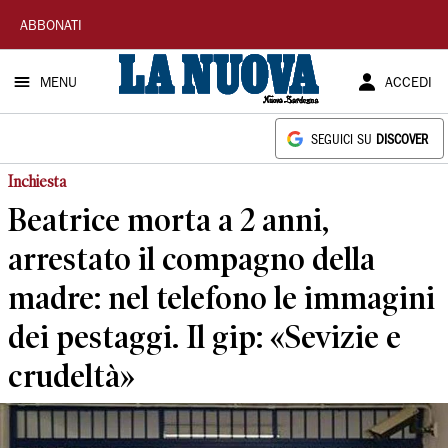
La
ABBONATI
Nuova
MENU
ACCEDI
Sardegna
SEGUICI SU
DISCOVER
Inchiesta
Beatrice morta a 2 anni,
arrestato il compagno della
madre: nel telefono le immagini
dei pestaggi. Il gip: «Sevizie e
crudeltà»