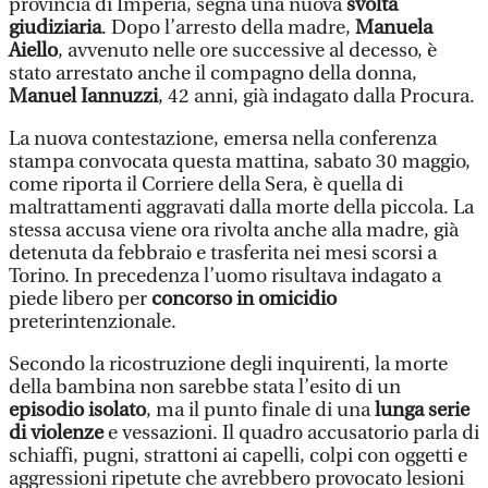
provincia di Imperia, segna una nuova
svolta
giudiziaria
. Dopo l’arresto della madre,
Manuela
Aiello
, avvenuto nelle ore successive al decesso, è
stato arrestato anche il compagno della donna,
Manuel Iannuzzi
, 42 anni, già indagato dalla Procura.
La nuova contestazione, emersa nella conferenza
stampa convocata questa mattina, sabato 30 maggio,
come riporta il Corriere della Sera, è quella di
maltrattamenti aggravati dalla morte della piccola. La
stessa accusa viene ora rivolta anche alla madre, già
detenuta da febbraio e trasferita nei mesi scorsi a
Torino. In precedenza l’uomo risultava indagato a
piede libero per
concorso in omicidio
preterintenzionale.
Secondo la ricostruzione degli inquirenti, la morte
della bambina non sarebbe stata l’esito di un
episodio isolato
, ma il punto finale di una
lunga serie
di violenze
e vessazioni. Il quadro accusatorio parla di
schiaffi, pugni, strattoni ai capelli, colpi con oggetti e
aggressioni ripetute che avrebbero provocato lesioni