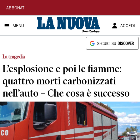
La
ABBONATI
Nuova
MENU
ACCEDI
Sardegna
SEGUICI SU
DISCOVER
La tragedia
L’esplosione e poi le fiamme:
quattro morti carbonizzati
nell’auto – Che cosa è successo