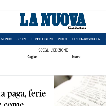
A MONDO
SPORT
TEMPO LIBERO
VIDEO
LANUOVA@SCUOLA
E
SCEGLI L'EDIZIONE
Cagliari
Nuoro
 paga, ferie
: come