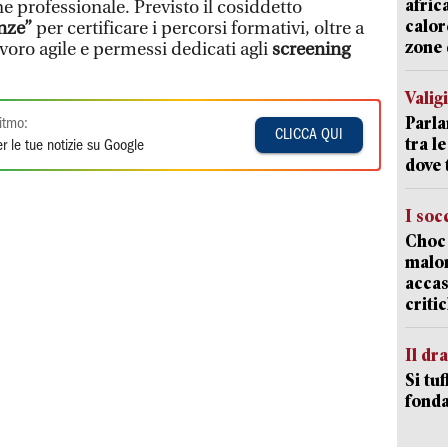
afric
e professionale. Previsto il cosiddetto
calor
nze”
per certificare i percorsi formativi, oltre a
zone 
avoro agile e permessi dedicati agli
screening
Valig
Parla
itmo:
CLICCA QUI
tra l
r le tue notizie su Google
dove 
I soc
Choc 
malor
accas
criti
Il d
Si tuf
fonda