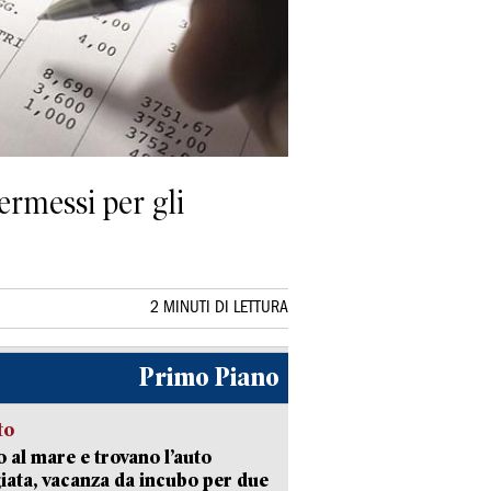
Permessi per gli
2 MINUTI DI LETTURA
Primo Piano
to
 al mare e trovano l’auto
giata, vacanza da incubo per due