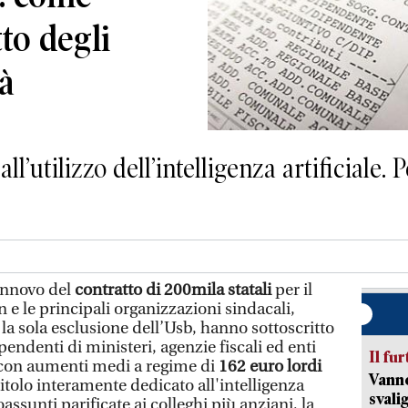
to degli
tà
ll’utilizzo dell’intelligenza artificiale. 
rinnovo del
contratto di 200mila statali
per il
 e le principali organizzazioni sindacali,
la sola esclusione dell’Usb, hanno sottoscritto
pendenti di ministeri, agenzie fiscali ed enti
Il fur
con aumenti medi a regime di
162 euro lordi
Vanno
tolo interamente dedicato all'intelligenza
svali
assunti parificate ai colleghi più anziani, la