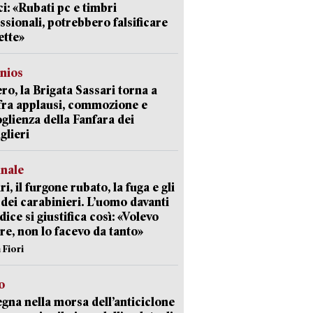
i: «Rubati pc e timbri
ssionali, potrebbero falsificare
ette»
nios
ro, la Brigata Sassari torna a
fra applausi, commozione e
oglienza della Fanfara dei
glieri
unale
ri, il furgone rubato, la fuga e gli
 dei carabinieri. L’uomo davanti
dice si giustifica così: «Volevo
re, non lo facevo da tanto»
 Fiori
o
gna nella morsa dell’anticiclone