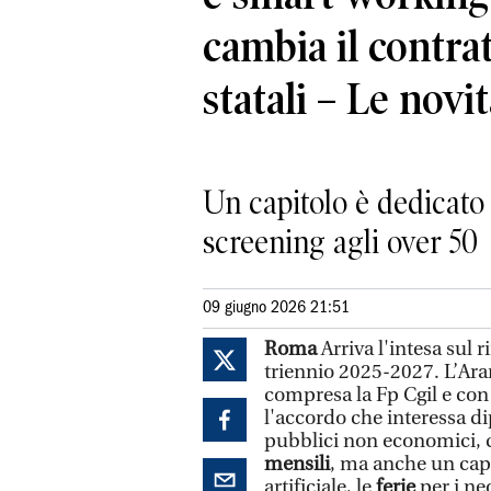
cambia il contrat
statali – Le novi
Un capitolo è dedicato a
screening agli over 50
09 giugno 2026 21:51
Roma
Arriva l'intesa sul 
triennio 2025-2027. L’Aran
compresa la Fp Cgil e con 
l'accordo che interessa di
pubblici non economici, 
mensili
, ma anche un capi
artificiale, le
ferie
per i neo