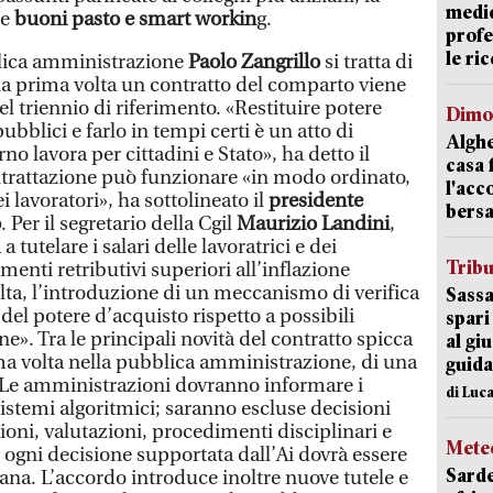
medic
re
buoni pasto e smart workin
g.
profe
le ric
blica amministrazione
Paolo Zangrillo
si tratta di
 la prima volta un contratto del comparto viene
del triennio di riferimento. «Restituire potere
Dimo
bblici e farlo in tempi certi è un atto di
Alghe
rno lavora per cittadini e Stato», ha detto il
casa 
ontrattazione può funzionare «in modo ordinato,
l'acc
i lavoratori», ha sottolineato il
presidente
bersa
o
. Per il segretario della Cgil
Maurizio Landini
,
a tutelare i salari delle lavoratrici e dei
Trib
enti retributivi superiori all’inflazione
olta, l’introduzione di un meccanismo di verifica
Sassa
del potere d’acquisto rispetto a possibili
spari
ne». Tra le principali novità del contratto spicca
al giu
ima volta nella pubblica amministrazione, di una
guida
 Le amministrazioni dovranno informare i
di Luca
 sistemi algoritmici; saranno escluse decisioni
oni, valutazioni, procedimenti disciplinari e
Mete
 ogni decisione supportata dall’Ai dovrà essere
Sarde
ana. L’accordo introduce inoltre nuove tutele e