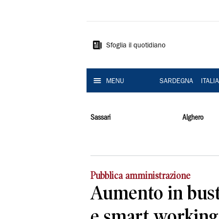
La
Nuova
Sardegna
Sfoglia il quotidiano
MENU
SARDEGNA
ITALI
Sassari
Alghero
Pubblica amministrazione
Aumento in busta
e smart working