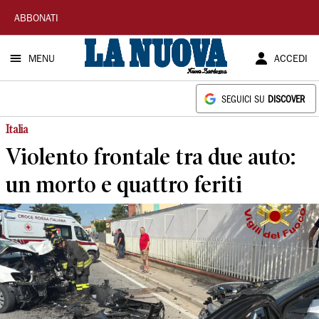
La
ABBONATI
Nuova
MENU
ACCEDI
Sardegna
SEGUICI SU
DISCOVER
Italia
Violento frontale tra due auto:
un morto e quattro feriti