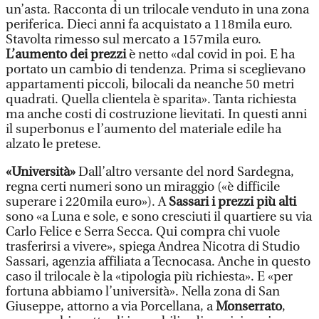
un’asta. Racconta di un trilocale venduto in una zona
periferica. Dieci anni fa acquistato a 118mila euro.
Stavolta rimesso sul mercato a 157mila euro.
L’aumento dei prezzi
è netto «dal covid in poi. E ha
portato un cambio di tendenza. Prima si sceglievano
appartamenti piccoli, bilocali da neanche 50 metri
quadrati. Quella clientela è sparita». Tanta richiesta
ma anche costi di costruzione lievitati. In questi anni
il superbonus e l’aumento del materiale edile ha
alzato le pretese.
«Università»
Dall’altro versante del nord Sardegna,
regna certi numeri sono un miraggio («è difficile
superare i 220mila euro»). A
Sassari i prezzi più alti
sono «a Luna e sole, e sono cresciuti il quartiere su via
Carlo Felice e Serra Secca. Qui compra chi vuole
trasferirsi a vivere», spiega Andrea Nicotra di Studio
Sassari, agenzia affiliata a Tecnocasa. Anche in questo
caso il trilocale è la «tipologia più richiesta». E «per
fortuna abbiamo l’università». Nella zona di San
Giuseppe, attorno a via Porcellana, a
Monserrato
,