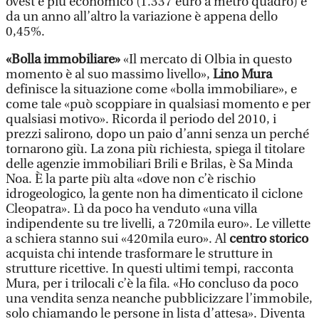
ovest è più economico (1.337 euro a metro quadro) e
da un anno all’altro la variazione è appena dello
0,45%.
«Bolla immobiliare»
«Il mercato di Olbia in questo
momento è al suo massimo livello»,
Lino Mura
definisce la situazione come «bolla immobiliare», e
come tale «può scoppiare in qualsiasi momento e per
qualsiasi motivo». Ricorda il periodo del 2010, i
prezzi salirono, dopo un paio d’anni senza un perché
tornarono giù. La zona più richiesta, spiega il titolare
delle agenzie immobiliari Brili e Brilas, è Sa Minda
Noa. È la parte più alta «dove non c’è rischio
idrogeologico, la gente non ha dimenticato il ciclone
Cleopatra». Lì da poco ha venduto «una villa
indipendente su tre livelli, a 720mila euro». Le villette
a schiera stanno sui «420mila euro». Al
centro storico
acquista chi intende trasformare le strutture in
strutture ricettive. In questi ultimi tempi, racconta
Mura, per i trilocali c’è la fila. «Ho concluso da poco
una vendita senza neanche pubblicizzare l’immobile,
solo chiamando le persone in lista d’attesa». Diventa