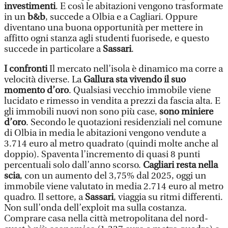
investimenti
. E così le abitazioni vengono trasformate
in un
b&b
, succede a Olbia e a Cagliari. Oppure
diventano una buona opportunità per mettere in
affitto ogni stanza agli studenti fuorisede, e questo
succede in particolare a
Sassari
.
I confronti
Il mercato nell’isola è dinamico ma corre a
velocità diverse. La
Gallura sta vivendo il suo
momento d’oro
. Qualsiasi vecchio immobile viene
lucidato e rimesso in vendita a prezzi da fascia alta. E
gli immobili nuovi non sono più case,
sono miniere
d’oro
. Secondo le quotazioni residenziali nel comune
di Olbia in media le abitazioni vengono vendute a
3.714 euro al metro quadrato (quindi molte anche al
doppio). Spaventa l’incremento di quasi 8 punti
percentuali solo dall’anno scorso.
Cagliari resta nella
scia
, con un aumento del 3,75% dal 2025, oggi un
immobile viene valutato in media 2.714 euro al metro
quadro. Il settore, a
Sassari
, viaggia su ritmi differenti.
Non sull’onda dell’exploit ma sulla costanza.
Comprare casa nella città metropolitana del nord-