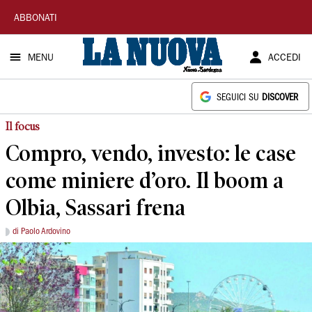
La
ABBONATI
Nuova
MENU
ACCEDI
Sardegna
SEGUICI SU
DISCOVER
Il focus
Compro, vendo, investo: le case
come miniere d’oro. Il boom a
Olbia, Sassari frena
di Paolo Ardovino