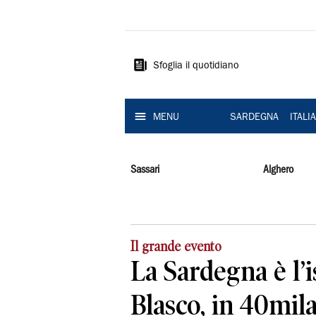
La
Nuova
Sardegna
Sfoglia il quotidiano
MENU
SARDEGNA
ITALI
Sassari
Alghero
Il grande evento
La Sardegna è l’i
Blasco, in 40mil