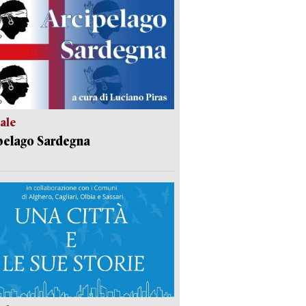
ale
pelago Sardegna