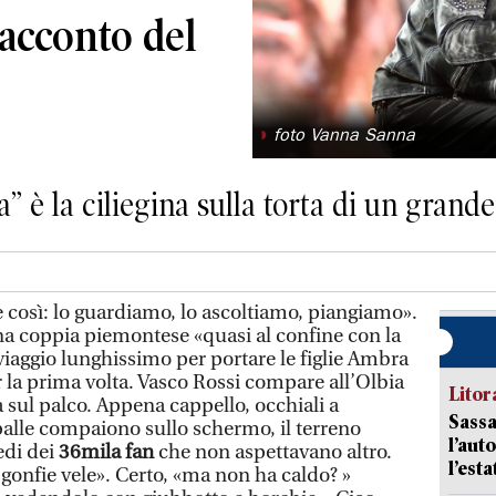
 racconto del
◗
foto Vanna Sanna
a” è la ciliegina sulla torta di un grand
è così: lo guardiamo, lo ascoltiamo, piangiamo».
a coppia piemontese «quasi al confine con la
viaggio lunghissimo per portare le figlie Ambra
 la prima volta. Vasco Rossi compare all’Olbia
Litora
 sul palco. Appena cappello, occhiali a
Sassa
palle compaiono sullo schermo, il terreno
l’auto
edi dei
36mila fan
che non aspettavano altro.
l’est
gonfie vele». Certo, «ma non ha caldo? »