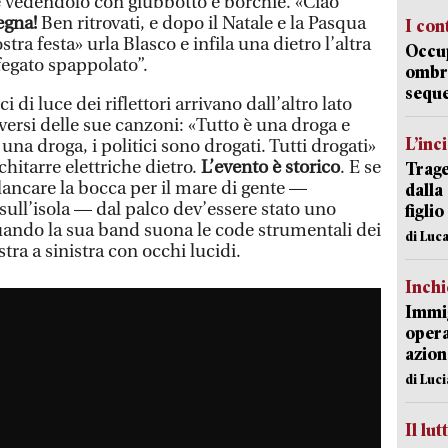
e vedendolo con giubbotto e borchie. «Ciao
egna!
Ben ritrovati, e dopo il Natale e la Pasqua
I con
ra festa» urla Blasco e infila una dietro l’altra
Occup
fegato spappolato”.
ombrel
sequ
ci di luce dei riflettori arrivano dall’altro lato
i versi delle sue canzoni: «Tutto è una droga e
L’inc
una droga, i politici sono drogati. Tutti drogati»
hitarre elettriche dietro.
L’evento è storico
. E se
Trage
palancare la bocca per il mare di gente —
dalla
sull’isola — dal palco dev’essere stato uno
figlio
uando la sua band suona le code strumentali dei
di Luca
tra a sinistra con occhi lucidi.
Inch
Immig
opera
azion
di Luc
Il lut