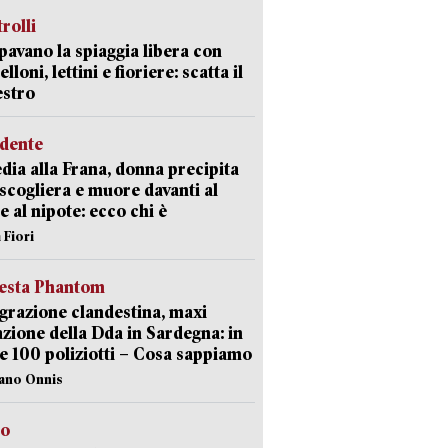
trolli
avano la spiaggia libera con
loni, lettini e fioriere: scatta il
estro
idente
dia alla Frana, donna precipita
 scogliera e muore davanti al
 e al nipote: ecco chi è
 Fiori
iesta Phantom
razione clandestina, maxi
zione della Dda in Sardegna: in
e 100 poliziotti – Cosa sappiamo
iano Onnis
to