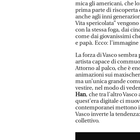
mica gli americani, che lo
prima parte di riscoperta 
anche agli inni generazio
Vita spericolata” vengono 
con la stessa foga, dai c
come dai giovanissimi ch
e papà. Ecco: l’immagine p
La forza di Vasco sembra p
artista capace di commuover
Attorno al palco, che è e
animazioni sui maxischerm
ma un’unica grande comuni
vestire, nel modo di veder
Han
, che tra l’altro Vasco
quest’era digitale ci muov
contemporanei mettono i
Vasco inverte la tendenza
collettivo.