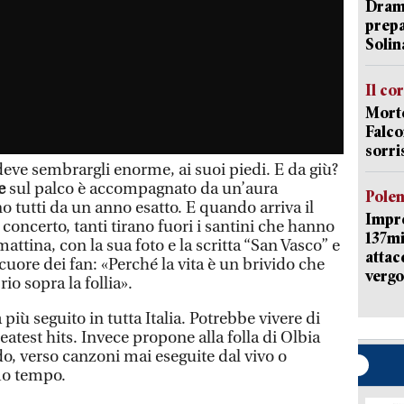
Dramm
prepa
Solin
Il co
Morte
Falco
sorri
 deve sembrargli enorme, ai suoi piedi. E da giù?
e
sul palco è accompagnato da un’aura
Pole
 tutti da un anno esatto. E quando arriva il
Impr
l concerto, tanti tirano fuori i santini che hanno
137mi
attina, con la sua foto e la scritta “San Vasco” e
attac
l cuore dei fan: «Perché la vita è un brivido che
vergo
rio sopra la follia».
 più seguito in tutta Italia. Potrebbe vivere di
eatest hits. Invece propone alla folla di Olbia
o, verso canzoni mai eseguite dal vivo o
mo tempo.