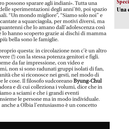
Speci
ro possono sparare agli indiani». Tutta una
Una c
delle sperimentazioni degli anni’80, poi spazio
nali. “Un mondo migliore”, “Siamo solo noi” e
cantate a squarciagola, per motivi diversi, ma
inquantenni che lo amano dall’adolescenza così
e lo hanno scoperto grazie ai dischi di mamma
iù bella sono le famiglie.
roprio questa: in circolazione non c’è un altro
e (!) con la stessa potenza genitori e figli.
norme da far impressione, con video e
i, non si sono radunati gruppi isolati di fan,
tà che si riconosce nei gesti, nel modo di
e le cose. Il filosofo sudcoreano
Byung-Chul
 adora e di cui colleziona i volumi, dice che in
iamo a sciami e che i grandi eventi
nsieme le persone ma in modo individuale.
: anche a Olbia l’entusiasmo è un concetto