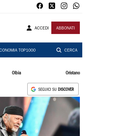
ACCEDI
ABBONATI
CONOMIA TOP1000
CERCA
Olbia
Oristano
SEGUICI SU
DISCOVER