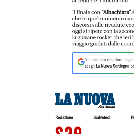
accendere il microfono.
Il finale con
“Albachiara”
è
che in quel momento cancel
discorsi sulle ricadute econ
oggi si ripete con la secon
la giovane rocker che ieri
viaggio guidati dalle coor
Non lasciare decidere l'algor
scegli
La Nuova Sardegna
pe
Redazione
Scriveteci
P