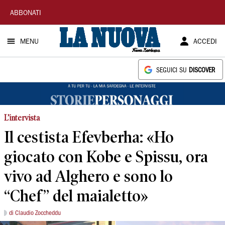
La
ABBONATI
Nuova
MENU
ACCEDI
Sardegna
SEGUICI SU
DISCOVER
L’intervista
Il cestista Efevberha: «Ho
giocato con Kobe e Spissu, ora
vivo ad Alghero e sono lo
“Chef” del maialetto»
di Claudio Zoccheddu