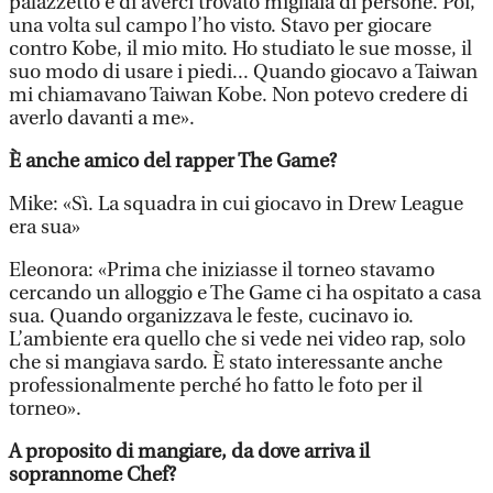
palazzetto e di averci trovato migliaia di persone. Poi,
una volta sul campo l’ho visto. Stavo per giocare
contro Kobe, il mio mito. Ho studiato le sue mosse, il
suo modo di usare i piedi... Quando giocavo a Taiwan
mi chiamavano Taiwan Kobe. Non potevo credere di
averlo davanti a me».
È anche amico del rapper The Game?
Mike: «Sì. La squadra in cui giocavo in Drew League
era sua»
Eleonora: «Prima che iniziasse il torneo stavamo
cercando un alloggio e The Game ci ha ospitato a casa
sua. Quando organizzava le feste, cucinavo io.
L’ambiente era quello che si vede nei video rap, solo
che si mangiava sardo. È stato interessante anche
professionalmente perché ho fatto le foto per il
torneo».
A proposito di mangiare, da dove arriva il
soprannome Chef?