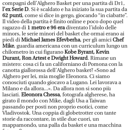
compagni dell’Alghero Basket per una partita di Dr1,
l’ex Serie D
. Si è scaldato e ha iniziato la sua partita da
62 punti
, come si dice in gergo, giocando “in ciabatte”.
Il video della partita è finito online e poco dopo quel
ragazzo di
1 metro e 96 era
diventato l’idolo delle
minors, le serie minori del basket che ormai erano ai
piedi di
Michael James Efevberha
, per gli amici
Chef
Mike
, guardia americana con un curriculum lungo un
chilometro in cui figurano
Kobe Byrant, Kevin
Durant, Ron Artest e Dwight Howard
. Rimane un
mistero: cosa ci fa un californiano di Pomona con la
canotta giallorossa dell’Alghero basket? «Sono ad
Alghero per lei, mia moglie Eleonora. Ci siamo
conosciuti quando giocavo a Lugano. Lei lavorava a
Milano e da allora...». Da allora non si sono più
lasciati.
Eleonora Chessa
, fotografa algherese, ha
girato il mondo con Mike, dagli Usa a Taiwan
passando per posti non proprio esotici, come
Vladivostok. Una coppia di globetrotter con tante
storie da raccontare, in stile due cuori, un
mappamondo, una palla da basket e una macchina