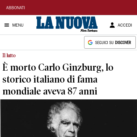
La
ABBONATI
Nuova
MENU
ACCEDI
Sardegna
SEGUICI SU
DISCOVER
Il lutto
È morto Carlo Ginzburg, lo
storico italiano di fama
mondiale aveva 87 anni