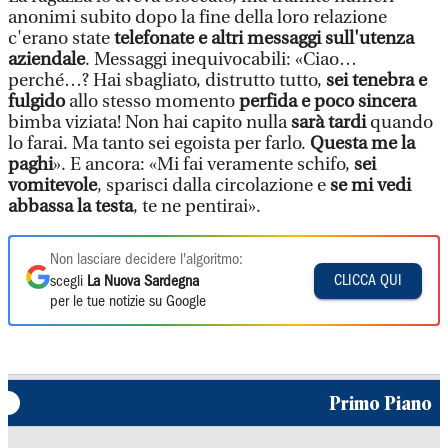
anonimi subito dopo la fine della loro relazione
c'erano state
telefonate e altri messaggi sull'utenza
aziendale
. Messaggi inequivocabili: «Ciao…
perché…? Hai sbagliato, distrutto tutto,
sei tenebra e
fulgido
allo stesso momento
perfida e poco sincera
bimba viziata! Non hai capito nulla
sarà tardi
quando
lo farai. Ma tanto sei egoista per farlo.
Questa me la
paghi
». E ancora: «Mi fai veramente schifo,
sei
vomitevole
, sparisci dalla circolazione e
se mi vedi
abbassa la testa
, te ne pentirai».
Non lasciare decidere l'algoritmo:
CLICCA QUI
scegli
La Nuova Sardegna
per le tue notizie su Google
Primo Piano