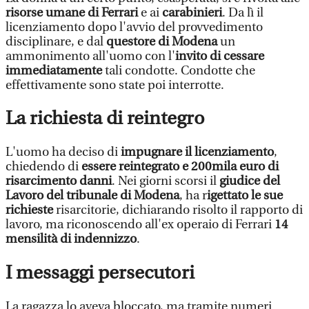
risorse umane di Ferrari
e ai
carabinieri
. Da lì il
licenziamento dopo l'avvio del provvedimento
disciplinare, e dal
q
uestore di Modena
un
ammonimento all'uomo con l'
invito di cessare
immediatamente
tali condotte. Condotte che
effettivamente sono state poi interrotte.
La richiesta di reintegro
L'uomo ha deciso di
impugnare il licenziamento
,
chiedendo di
essere reintegrato e 200mila euro di
risarcimento danni
. Nei giorni scorsi il
giudice del
Lavoro del tribunale di Modena
, ha r
igettato le sue
richieste
risarcitorie, dichiarando risolto il rapporto di
lavoro, ma riconoscendo all'ex operaio di Ferrari
14
mensilità di indennizzo
.
I messaggi persecutori
La ragazza lo aveva bloccato, ma tramite numeri