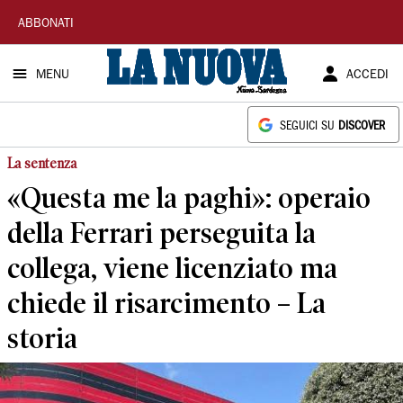
La
ABBONATI
Nuova
MENU
ACCEDI
Sardegna
SEGUICI SU
DISCOVER
La sentenza
«Questa me la paghi»: operaio
della Ferrari perseguita la
collega, viene licenziato ma
chiede il risarcimento – La
storia