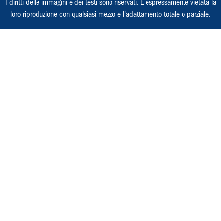
I diritti delle immagini e dei testi sono riservati. È espressamente vietata la
loro riproduzione con qualsiasi mezzo e l'adattamento totale o parziale.