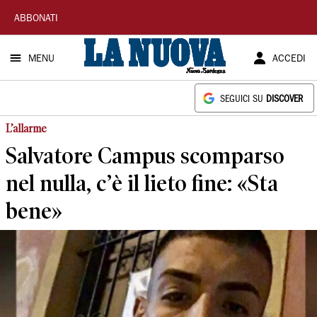
La
ABBONATI
Nuova
MENU
ACCEDI
Sardegna
SEGUICI SU
DISCOVER
L’allarme
Salvatore Campus scomparso
nel nulla, c’è il lieto fine: «Sta
bene»