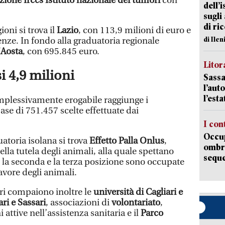
ione Irccs Istituto nazionale dei tumori
con
dell’
sugli
di ri
ioni si trova il
Lazio
, con 113,9 milioni di euro e
di Ile
renze. In fondo alla graduatoria regionale
’Aosta
, con 695.845 euro.
Litora
i 4,9 milioni
Sassa
l’auto
l’est
mplessivamente erogabile raggiunge i
base di 751.457 scelte effettuate dai
I con
Occup
atoria isolana si trova
Effetto Palla Onlus
,
ombrel
la tutela degli animali, alla quale spettano
sequ
 la seconda e la terza posizione sono occupate
avore degli animali.
ari compaiono inoltre le
università di Cagliari e
ri e Sassari
, associazioni di
volontariato
,
 attive nell’assistenza sanitaria e il
Parco