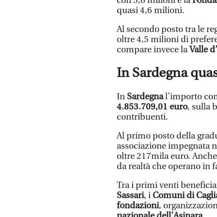
con 5,6 milioni e la
Fondaz
quasi 4,6 milioni.
Al secondo posto tra le reg
oltre 4,5 milioni di prefe
compare invece la
Valle d
In Sardegna quas
In
Sardegna
l’importo co
4.853.709,01 euro
, sulla 
contribuenti.
Al primo posto della gradu
associazione impegnata nel
oltre 217mila euro. Anche
da realtà che operano in f
Tra i primi venti benefici
Sassari
, i
Comuni di Caglia
fondazioni
, organizzazioni
nazionale dell’Asinara
.