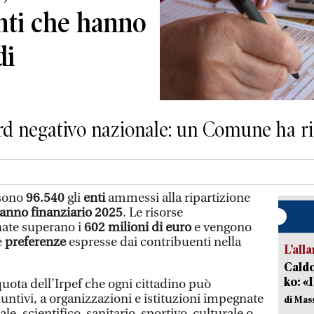
enti che hanno
di
cord negativo nazionale: un Comune ha r
 sono
96.540
gli
enti
ammessi alla ripartizione
anno finanziario 2025
. Le risorse
ate superano i
602 milioni di euro
e vengono
e
preferenze
espresse dai contribuenti nella
L’all
Caldo
ko: «
uota dell’Irpef che ogni cittadino può
iuntivi, a organizzazioni e istituzioni impegnate
di Mas
iale, scientifico, sanitario, sportivo, culturale o