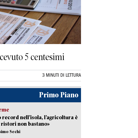
icevuto 5 centesimi
3 MINUTI DI LETTURA
Primo Piano
arme
 record nell’isola, l’agricoltura è
I ristori non bastano»
simo Sechi