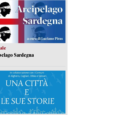
ale
pelago Sardegna