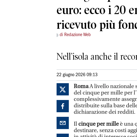
euro: ecco i 20 
ricevuto più fon
di Redazione Web
Nell’isola anche il re
22 giugno 2026 09:13
Roma
A livello nazionale
del cinque per mille per l’
complessivamente assegn
distribuite sulla base dell
dichiarazione dei redditi.
Il
cinque per mille
è una q
destinare, senza costi agg
in attività di interesse soc