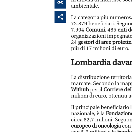
ambientale.
La categoria più numerosa
72.879 beneficiari. Segu
7.904
Comuni
, 485
enti d
organizzazioni impegnate
24
gestori di aree protette
più di 17 milioni di euro.
Lombardia davant
La distribuzione territori
marcate. Secondo la mappa
Withub
per il
Corriere del
milioni di euro, ottenuti a
Il principale beneficiari
nazionale, è la
Fondazione
circa 82,7 milioni. Seguo
europeo di oncologia
con 