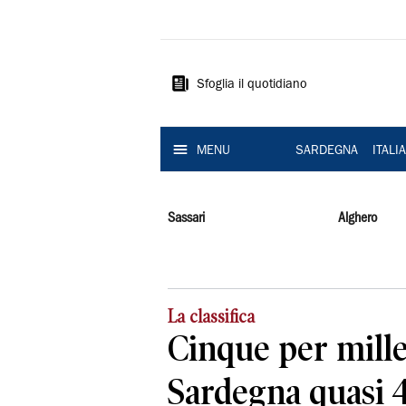
La
Nuova
Sardegna
Sfoglia il quotidiano
MENU
SARDEGNA
ITALI
Sassari
Alghero
La classifica
Cinque per mille,
Sardegna quasi 4