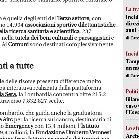
La tr
Incid
 è quella degli enti del
Terzo settore
, con
direz
ono 14.904
associazioni sportive dilettantistiche
,
anni 
ella ricerca sanitaria e scientifica
, 237
 nella
tutela dei beni culturali e paesaggistici
e
di Cat
. Ai
Comuni
sono destinati complessivamente
Incid
Tampo
i a tutte
un mo
di Cat
ale delle risorse presenta differenze molto
 interattiva realizzata dalla
piattaforma
Polit
la Sera
, la Lombardia concentra oltre 215,2
Bilan
ttraverso 7.832.827 scelte.
caso 
l’Ese
o lombardo, che guida anche la graduatoria
 Airc
per la ricerca sul cancro, destinataria di
no
Emergency
con 13,4 milioni, l’
Istituto
Lo st
9,4 milioni, la
Fondazione Umberto Veronesi
Arche