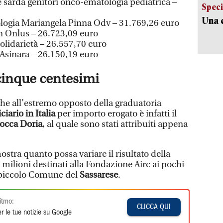
 sarda genitori onco-ematologia pediatrica –
Speci
Una c
ologia Mariangela Pinna Odv – 31.769,26 euro
n Onlus – 26.723,09 euro
olidarietà – 26.557,70 euro
’Asinara – 26.150,19 euro
 cinque centesimi
e all’estremo opposto della graduatoria
ciario in Italia
per importo erogato è infatti il
occa Doria
, al quale sono stati attribuiti appena
stra quanto possa variare il risultato della
2 milioni destinati alla Fondazione Airc ai pochi
l piccolo Comune del
Sassarese
.
itmo:
CLICCA QUI
r le tue notizie su Google