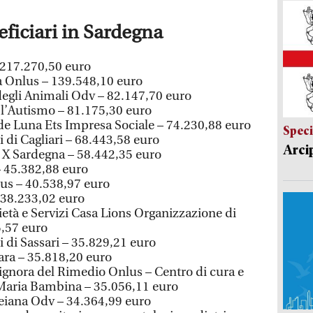
eficiari in Sardegna
– 217.270,50 euro
a Onlus – 139.548,10 euro
egli Animali Odv – 82.147,70 euro
l’Autismo – 81.175,30 euro
 Luna Ets Impresa Sociale – 74.230,88 euro
Speci
i di Cagliari – 68.443,58 euro
Arci
X Sardegna – 58.442,35 euro
– 45.382,88 euro
us – 40.538,97 euro
 38.233,02 euro
ietà e Servizi Casa Lions Organizzazione di
5,57 euro
i di Sassari – 35.829,21 euro
ara – 35.818,20 euro
gnora del Rimedio Onlus – Centro di cura e
 Maria Bambina – 35.056,11 euro
eiana Odv – 34.364,99 euro