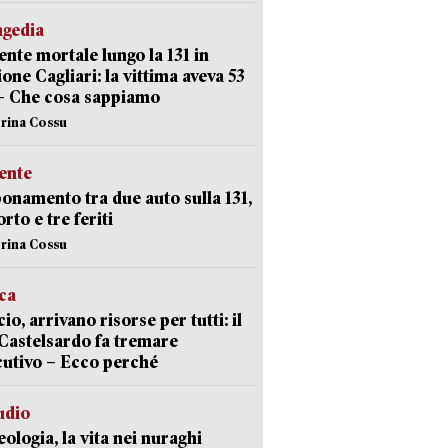
agedia
ente mortale lungo la 131 in
ione Cagliari: la vittima aveva 53
– Che cosa sappiamo
erina Cossu
ente
namento tra due auto sulla 131,
rto e tre feriti
erina Cossu
ica
cio, arrivano risorse per tutti: il
Castelsardo fa tremare
cutivo – Ecco perché
udio
ologia, la vita nei nuraghi