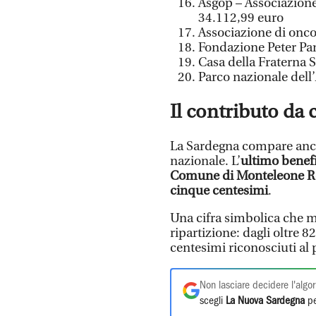
Asgop – Associazione
34.112,99 euro
Associazione di onc
Fondazione Peter Pa
Casa della Fraterna S
Parco nazionale dell
Il contributo da
La Sardegna compare anch
nazionale. L’
ultimo benefi
Comune di Monteleone R
cinque centesimi
.
Una cifra simbolica che mo
ripartizione: dagli oltre 8
centesimi riconosciuti a
Non lasciare decidere l'algor
scegli
La Nuova Sardegna
pe