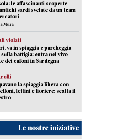
isola: le affascinanti scoperte
 antichi sardi svelate da un team
cercatori
nia Mura
li violati
ri, va in spiaggia e parcheggia
 sulla battigia: entra nel vivo
ate dei cafoni in Sardegna
trolli
avano la spiaggia libera con
loni, lettini e fioriere: scatta il
estro
Le nostre iniziative