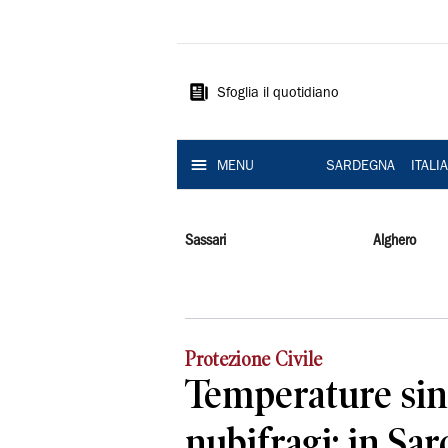
La
Nuova
Sardegna
Sfoglia il quotidiano
MENU
SARDEGNA
ITALI
Sassari
Alghero
Protezione Civile
Temperature sino
nubifragi: in Sa