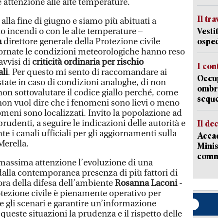
 attenzione alle alte temperature.
Il tr
lla fine di giugno e siamo più abituati a
lo incendi o con le alte temperature –
Vesti
a
direttore generale della Protezione civile
osped
giornate le condizioni meteorologiche hanno reso
avvisi di
criticità ordinaria per rischio
I con
li
. Per questo mi sento di raccomandare ai
Occup
estate in caso di condizioni analoghe, di non
ombrel
non sottovalutare il codice giallo perché, come
sequ
non vuol dire che i fenomeni sono lievi o meno
omeni sono localizzati. Invito la popolazione ad
denti, a seguire le indicazioni delle autorità e
Il de
e i canali ufficiali per gli aggiornamenti sulla
Accad
Merella.
Minis
comm
massima attenzione l’evoluzione di una
dalla contemporanea presenza di più fattori di
sora della difesa dell’ambiente
Rosanna Laconi
-
otezione civile è pienamente operativo per
gli scenari e garantire un’informazione
 queste situazioni la prudenza e il rispetto delle