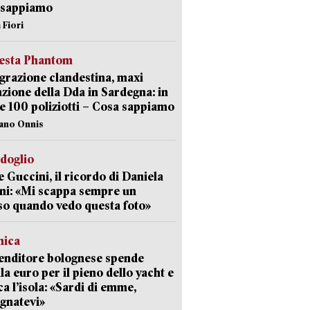
 sappiamo
 Fiori
iesta Phantom
razione clandestina, maxi
zione della Dda in Sardegna: in
e 100 poliziotti – Cosa sappiamo
iano Onnis
rdoglio
 Guccini, il ricordo di Daniela
ni: «Mi scappa sempre un
so quando vedo questa foto»
mica
enditore bolognese spende
la euro per il pieno dello yacht e
ca l’isola: «Sardi di emme,
gnatevi»