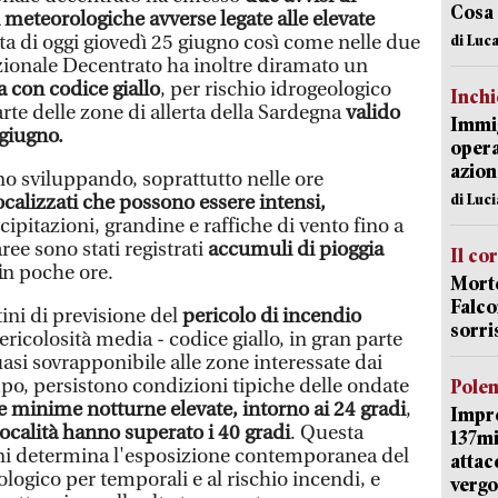
Cosa
 meteorologiche avverse legate alle elevate
ata di oggi giovedì 25 giugno così come nelle due
di Luca
zionale Decentrato ha inoltre diramato un
ia con codice giallo
, per rischio idrogeologico
Inch
rte delle zone di allerta della Sardegna
valido
Immig
 giugno.
opera
azion
no sviluppando, soprattutto nelle ore
di Luc
ocalizzati che possono essere intensi,
ipitazioni, grandine e raffiche di vento fino a
ree sono stati registrati
accumuli di pioggia
Il co
i
n poche ore.
Morte
Falco
ini di previsione del
pericolo di incendio
sorri
ricolosità media - codice giallo, in gran parte
uasi sovrapponibile alle zone interessate dai
mpo, persistono condizioni tipiche delle ondate
Pole
 minime notturne elevate, intorno ai 24 gradi
,
Impr
calità hanno superato i 40 gradi
. Questa
137mi
i determina l'esposizione contemporanea del
attac
eologico per temporali e al rischio incendi, e
vergo