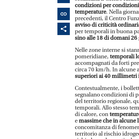
condizioni per condizioni
temperature
. Nella giorn
precedenti, il Centro Fun
avviso di criticità ordinar
per temporali in buona pa
sino alle 18 di domani 26
Nelle zone interne si stan
pomeridiane,
temporali l
accompagnati da forti prec
circa 70 km/h. In alcune a
superiori ai 40 millimetri 
Contestualmente, i bollett
segnalano condizioni di pe
del territorio regionale, q
temporali. Allo stesso te
di calore, con
temperature
e
massime che in alcune lo
concomitanza di fenomen
territorio al rischio idrog