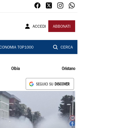
ACCEDI
ABBONATI
CONOMIA TOP1000
CERCA
Olbia
Oristano
SEGUICI SU
DISCOVER