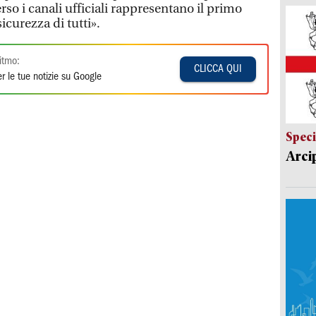
rso i canali ufficiali rappresentano il primo
icurezza di tutti».
itmo:
CLICCA QUI
r le tue notizie su Google
Speci
Arci