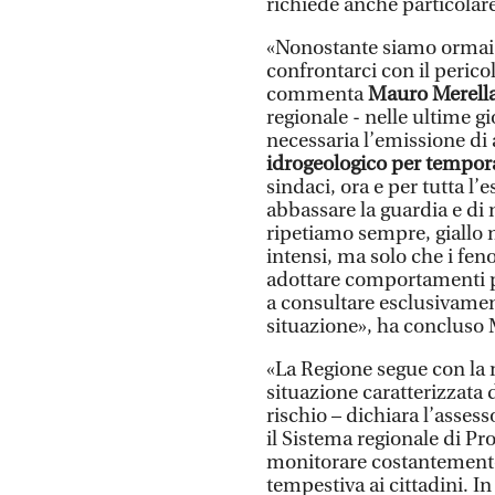
richiede anche particolare
«Nonostante siamo ormai a
confrontarci con il perico
commenta
Mauro Merell
regionale - nelle ultime 
necessaria l’emissione di 
idrogeologico per tempora
sindaci, ora e per tutta l’
abbassare la guardia e di 
ripetiamo sempre, giallo 
intensi, ma solo che i fen
adottare comportamenti pru
a consultare esclusivament
situazione», ha concluso 
«La Regione segue con la 
situazione caratterizzata 
rischio – dichiara l’asses
il Sistema regionale di Pr
monitorare costantemente 
tempestiva ai cittadini. In