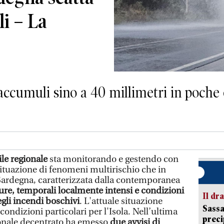
li – La
 accumuli sino a 40 millimetri in poche o
ile regionale
sta monitorando e gestendo con
situazione di fenomeni multirischio che in
a Sardegna, caratterizzata dalla contemporanea
ure, temporali localmente intensi e condizioni
Il d
egli incendi boschivi
. L'attuale situazione
Sassa
ndizioni particolari per l'Isola. Nell’ultima
preci
ionale decentrato ha emesso
due avvisi di