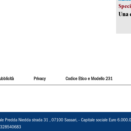
Speci
Una c
ubblicità
Privacy
Codice Etico e Modello 231
ale Predda Niedda strada 31 , 07100 Sassari, - Capitale sociale Euro 6.000.
 02328540683