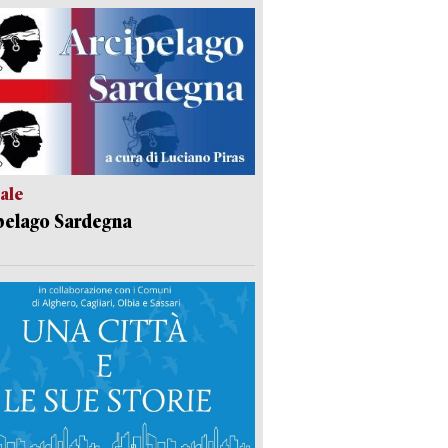
ale
pelago Sardegna