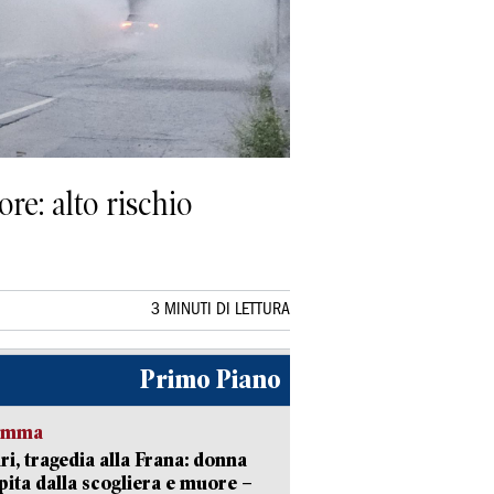
re: alto rischio
3 MINUTI DI LETTURA
Primo Piano
ramma
ri, tragedia alla Frana: donna
pita dalla scogliera e muore –