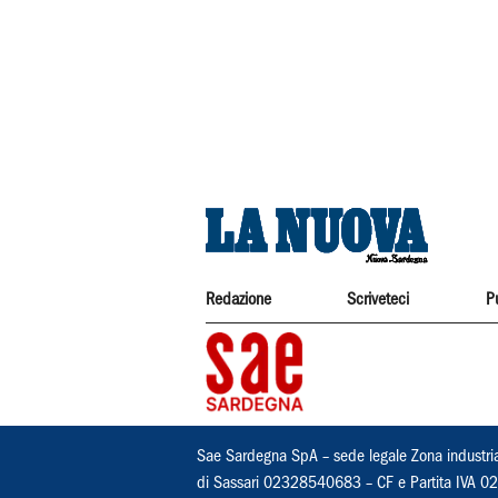
Redazione
Scriveteci
P
Sae Sardegna SpA – sede legale Zona industri
di Sassari 02328540683 – CF e Partita IVA