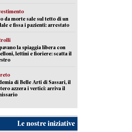
avestimento
to da morte sale sul tetto di un
ale e fissa i pazienti: arrestato
trolli
avano la spiaggia libera con
loni, lettini e fioriere: scatta il
estro
creto
emia di Belle Arti di Sassari, il
tero azzera i vertici: arriva il
issario
Le nostre iniziative