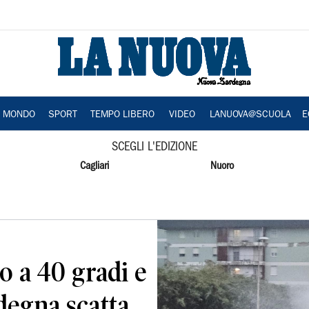
A MONDO
SPORT
TEMPO LIBERO
VIDEO
LANUOVA@SCUOLA
E
SCEGLI L'EDIZIONE
Cagliari
Nuoro
 a 40 gradi e
rdegna scatta