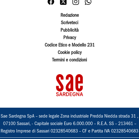
Redazione
Scriveteci
Pubblicità
Privacy
Codice Etico e Modello 231
Cookie policy
Termini e condizioni
Sae Sardegna SpA – sede legale Zona industriale Predda Niedda strada 31 ,
07100 Sassari, - Capitale sociale Euro 6.000.000 – R.E.A. SS – 213461 –
Registro Imprese di Sassari 02328540683 – CF e Partita IVA 02328540683