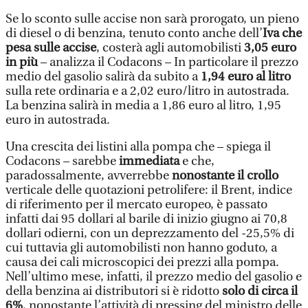
Se lo sconto sulle accise non sarà prorogato, un pieno
di diesel o di benzina, tenuto conto anche dell’
Iva che
pesa sulle accise
, costerà agli automobilisti
3,05 euro
in più
– analizza il Codacons – In particolare il prezzo
medio del gasolio salirà da subito a
1,94 euro al litro
sulla rete ordinaria e a 2,02 euro/litro in autostrada.
La benzina salirà in media a 1,86 euro al litro, 1,95
euro in autostrada.
Una crescita dei listini alla pompa che – spiega il
Codacons – sarebbe
immediata
e che,
paradossalmente, avverrebbe
nonostante il crollo
verticale delle quotazioni petrolifere: il Brent, indice
di riferimento per il mercato europeo, è passato
infatti dai 95 dollari al barile di inizio giugno ai 70,8
dollari odierni, con un deprezzamento del -25,5% di
cui tuttavia gli automobilisti non hanno goduto, a
causa dei cali microscopici dei prezzi alla pompa.
Nell’ultimo mese, infatti, il prezzo medio del gasolio e
della benzina ai distributori si è ridotto
solo di circa il
6%
, nonostante l’attività di pressing del ministro delle