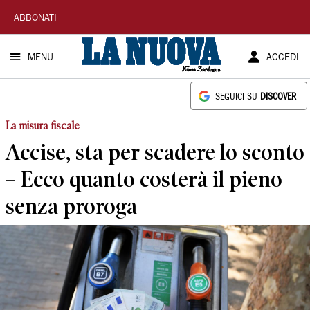
La
ABBONATI
Nuova
MENU
ACCEDI
Sardegna
SEGUICI SU
DISCOVER
La misura fiscale
Accise, sta per scadere lo sconto
– Ecco quanto costerà il pieno
senza proroga