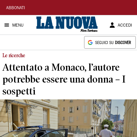
La
ABBONATI
Nuova
MENU
ACCEDI
Sardegna
SEGUICI SU
DISCOVER
Le ricerche
Attentato a Monaco, l’autore
potrebbe essere una donna – I
sospetti