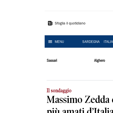
La
Nuova
Sardegna
Sfoglia il quotidiano
MENU
SARDEGNA
ITALI
Sassari
Alghero
Il sondaggio
Massimo Zedda è 
più amati d’Italia