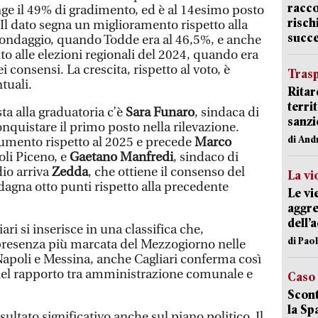
racco
e il 49% di gradimento, ed è al 14esimo posto
risch
. Il dato segna un miglioramento rispetto alla
succ
sondaggio, quando Todde era al 46,5%, e anche
uto alle elezioni regionali del 2024, quando era
i consensi. La crescita, rispetto al voto, è
Trasp
tuali.
Ritar
terri
sta alla graduatoria c’è
Sara Funaro
, sindaca di
sanzi
nquistare il primo posto nella rilevazione.
di And
aumento rispetto al 2025 e precede
Marco
oli Piceno, e
Gaetano Manfredi
, sindaco di
dio arriva
Zedda
, che ottiene il consenso del
La vi
agna otto punti rispetto alla precedente
Le vi
aggre
dell’
ari si inserisce in una classifica che,
di Pao
presenza più marcata del Mezzogiorno nelle
 Napoli e Messina, anche Cagliari conferma così
nel rapporto tra amministrazione comunale e
Caso
Scont
la Sp
isultato significativo anche sul piano politico. Il