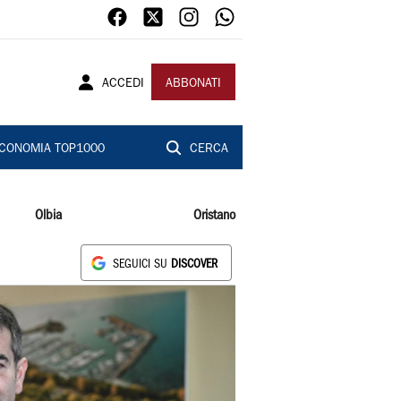
ACCEDI
ABBONATI
CONOMIA TOP1000
CERCA
Olbia
Oristano
SEGUICI SU
DISCOVER