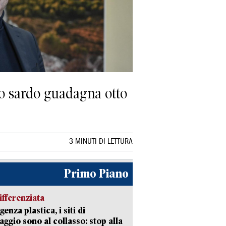
go sardo guadagna otto
3 MINUTI DI LETTURA
Primo Piano
ifferenziata
enza plastica, i siti di
aggio sono al collasso: stop alla