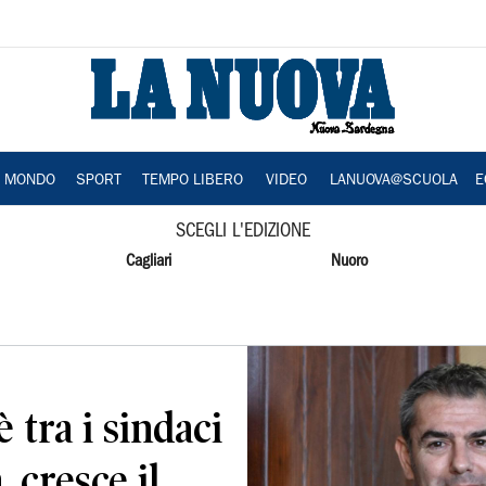
A MONDO
SPORT
TEMPO LIBERO
VIDEO
LANUOVA@SCUOLA
E
SCEGLI L'EDIZIONE
Cagliari
Nuoro
tra i sindaci
, cresce il