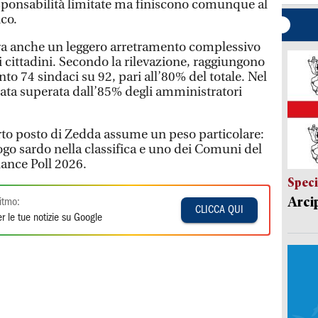
onsabilità limitate ma finiscono comunque al
ico.
ra anche un leggero arretramento complessivo
 cittadini. Secondo la rilevazione, raggiungono
o 74 sindaci su 92, pari all’80% del totale. Nel
stata superata dall’85% degli amministratori
arto posto di Zedda assume un peso particolare:
ogo sardo nella classifica e uno dei Comuni del
nance Poll 2026.
Speci
Arci
itmo:
CLICCA QUI
r le tue notizie su Google