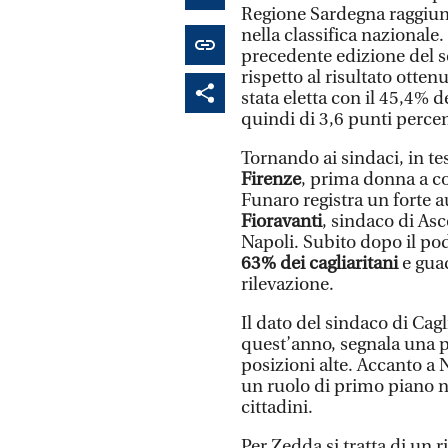
Regione Sardegna raggiung
nella classifica nazionale
precedente edizione del 
rispetto al risultato otten
stata eletta con il 45,4% de
quindi di 3,6 punti percen
Tornando ai sindaci, in te
Firenze
, prima donna a co
Funaro registra un forte 
Fioravanti
, sindaco di Asc
Napoli. Subito dopo il po
63% dei cagliaritani
e guad
rilevazione.
Il dato del sindaco di Cagli
quest’anno, segnala una 
posizioni alte. Accanto a
un ruolo di primo piano 
cittadini.
Per Zedda si tratta di un r