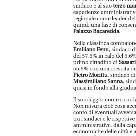
sindaco è al suo
terzo ma
esperienze amministrative 
regionale come leader del
quindi una fase di consenso
Palazzo Bacaredda
.
Nella classifica compaiono
Emiliano Fenu
, sindaco d
del 57,5% in calo del 5,6%
primo cittadino di
Sassari
55,5% con una crescita del
Pietro Morittu
, sindaco d
Massimiliano Sanna
, sin
quasi in fondo alla gradua
Il sondaggio, come ricorda
Non misura cioè cosa acca
conto di eventuali avversar
tra i sindaci e le rispetti
amministrative, dalla capa
economiche delle città e a