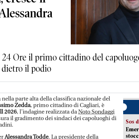
Alessandra
 24 Ore il primo cittadino del capoluo
 dietro il podio
nella parte alta della classifica nazionale del
simo Zedda
, primo cittadino di Cagliari, è
ll 2026
, l’indagine realizzata da
Noto Sondaggi
sura il gradimento dei sindaci dei capoluoghi di
Sos d
tadini.
Emerg
stocc
er
Alessandra Todde
. La presidente della