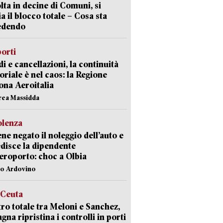
lta in decine di Comuni, si
ia il blocco totale – Cosa sta
edendo
orti
di e cancellazioni, la continuità
toriale è nel caos: la Regione
ona Aeroitalia
rea Massidda
olenza
ene negato il noleggio dell’auto e
disce la dipendente
aeroporto: choc a Olbia
lo Ardovino
 Ceuta
ro totale tra Meloni e Sanchez,
agna ripristina i controlli in porti