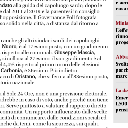
e aer
ndato
alla guida del capoluogo sardo, dopo le
cosa 
dal 2011 al 2019 e la parentesi in consiglio
l’opposizione. Il Governance Poll fotografa
Mini
 solido nella città, a distanza dal ritorno a
L’eff
rinno
 anche gli altri sindaci sardi dei capoluoghi.
proge
i
Nuoro
, è al 17esimo posto, con un gradimento
 rispetto alle comunali.
Giuseppe Mascia
,
Abba
, si colloca al 27esimo: il suo gradimento è al
Svolt
 4,4% rispetto al primo turno delle elezioni.
parch
i
Carbonia
, è 36esimo. Più indietro
mare: 
daco di
Oristano
, che si ferma all’83esimo posto,
toria nazionale.
La d
 il Sole 24 Ore, non è una previsione elettorale.
Emerg
drebbe in caso di voto, anche perché non tiene
1.500
i. Serve piuttosto a valutare il rapporto diretto
pensi
ve comunità. Un rapporto influenzato dalle scelte
cità di comunicare, dalle condizioni sociali ed
nche da temi, come la sicurezza, sui quali i