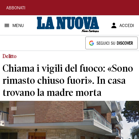
La
ABBONATI
Nuova
MENU
ACCEDI
Sardegna
SEGUICI SU
DISCOVER
Delitto
Chiama i vigili del fuoco: «Sono
rimasto chiuso fuori». In casa
trovano la madre morta