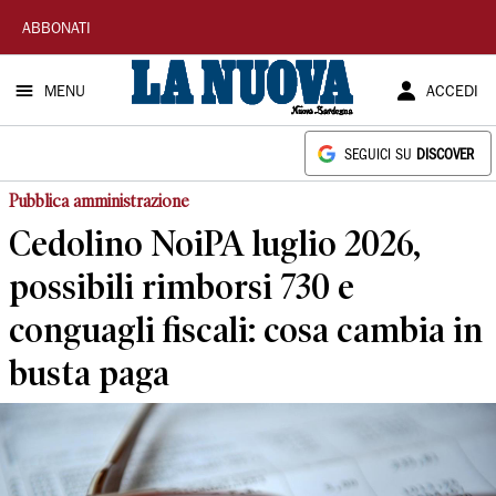
La
ABBONATI
Nuova
MENU
ACCEDI
Sardegna
SEGUICI SU
DISCOVER
Pubblica amministrazione
Cedolino NoiPA luglio 2026,
possibili rimborsi 730 e
conguagli fiscali: cosa cambia in
busta paga